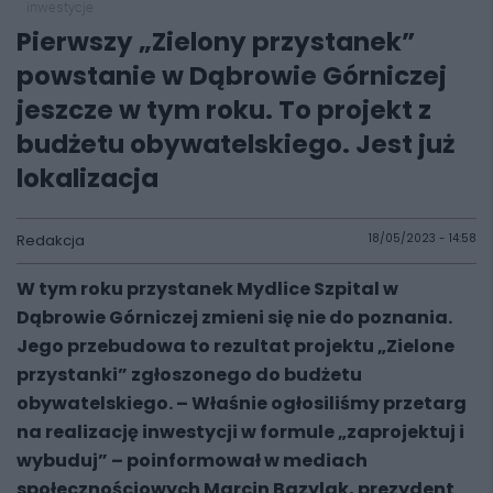
inwestycje
Pierwszy „Zielony przystanek”
powstanie w Dąbrowie Górniczej
jeszcze w tym roku. To projekt z
budżetu obywatelskiego. Jest już
lokalizacja
Redakcja
18/05/2023 - 14:58
W tym roku przystanek Mydlice Szpital w
Dąbrowie Górniczej zmieni się nie do poznania.
Jego przebudowa to rezultat projektu „Zielone
przystanki” zgłoszonego do budżetu
obywatelskiego. – Właśnie ogłosiliśmy przetarg
na realizację inwestycji w formule „zaprojektuj i
wybuduj” – poinformował w mediach
społecznościowych Marcin Bazylak, prezydent