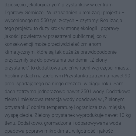
dziesięciu „ekologicznych” przystanków w centrum
Dąbrowy Górniczej. W uzasadnieniu realizacji projektu –
wycenionego na 550 tys. złotych – czytamy: Realizacja
tego projektu to duży krok w stronę ekologii i poprawy
jakości powietrza w przestrzeni publicznej, co w
konsekwencji może przeciwdziałać zmianom
klimatycznym, które są tak duże że prawdopodobnie
przyczyniły się do powstania pandemii. „Zielony
przystanek” to dodatkowa zieleń w ruchliwej części miasta.
Roślinny dach na Zielonym Przystanku zatrzyma nawet 90
proc. spadającego na niego deszczu w ciągu roku. Sam
dach zatrzyma jednorazowo nawet 250 l wody. Dodatkowa
zieleń i miejscowa retencja wody opadowej w „Zielonym
przystanku” obniża temperaturę i ogranicza tzw. miejską
wyspę ciepła. Zielony przystanek wyprodukuje nawet 10 kg
tlenu. Dodatkowo, gromadzona i odparowywana woda
opadowa poprawi mikroklimat, wilgotność i jakość