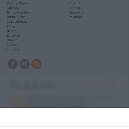
Piekary Śląskie
Kontakt
Chorzów
Redakcja
Tarnowskie Góry
Newsletter
Ruda Śląska
Reklama
Świętochłowice
Tychy
Bytom
Katowice
Gliwice
Zabrze
Zagłębie