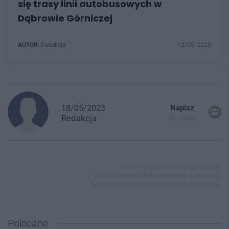
się trasy linii autobusowych w
Dąbrowie Górniczej
AUTOR:
Redakcja
12/05/2023
18/05/2023
Napisz
Redakcja
do mnie
inwestycje dąbrowa górnicza,
zielone przystanki dąbrowa górnicza,
budżet obywatelski dąbrowa górnicza,
Polecane