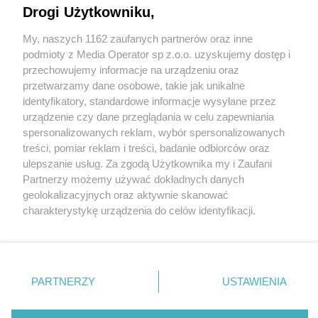
Drogi Użytkowniku,
My, naszych 1162 zaufanych partnerów oraz inne
podmioty z Media Operator sp z.o.o. uzyskujemy dostęp i
przechowujemy informacje na urządzeniu oraz
Wróć do strony głównej
przetwarzamy dane osobowe, takie jak unikalne
identyfikatory, standardowe informacje wysyłane przez
ślązag.pl
urządzenie czy dane przeglądania w celu zapewniania
spersonalizowanych reklam, wybór spersonalizowanych
treści, pomiar reklam i treści, badanie odbiorców oraz
0
%
ulepszanie usług. Za zgodą Użytkownika my i Zaufani
Partnerzy możemy używać dokładnych danych
geolokalizacyjnych oraz aktywnie skanować
charakterystykę urządzenia do celów identyfikacji.
Ponieważ cenimy Twoją prywatność, prosimy o zgodę na
korzystanie z tych technologii poprzez kliknięcie
„Akceptuję”. Zgoda jest dobrowolna i zawsze możesz ją
zmienić/wycofać klikając przycisk ustawień prywatności
PARTNERZY
USTAWIENIA
znajdujący się w lewym dolnym rogu strony
. Niektóre
rodzaje przetwarzania danych nie wymagają zgody