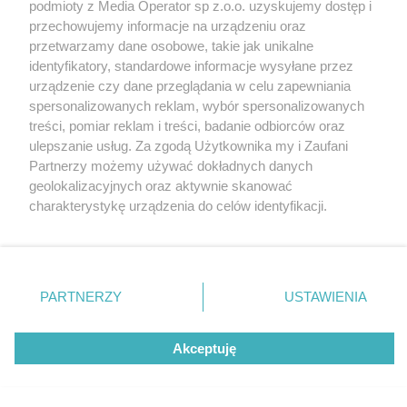
podmioty z Media Operator sp z.o.o. uzyskujemy dostęp i
przechowujemy informacje na urządzeniu oraz
przetwarzamy dane osobowe, takie jak unikalne
identyfikatory, standardowe informacje wysyłane przez
urządzenie czy dane przeglądania w celu zapewniania
spersonalizowanych reklam, wybór spersonalizowanych
Nie zapomnij
treści, pomiar reklam i treści, badanie odbiorców oraz
zapoznać się z:
polityką prywatności
ulepszanie usług. Za zgodą Użytkownika my i Zaufani
Twoje
miasto
Skontakuj się
z nami
Partnerzy możemy używać dokładnych danych
Piekary Śląskie
Kontakt
geolokalizacyjnych oraz aktywnie skanować
Chorzów
Redakcja
charakterystykę urządzenia do celów identyfikacji.
Tarnowskie Góry
Newsletter
Ruda Śląska
Reklama
Ponieważ cenimy Twoją prywatność, prosimy o zgodę na
Świętochłowice
korzystanie z tych technologii poprzez kliknięcie
Tychy
„Akceptuję”. Zgoda jest dobrowolna i zawsze możesz ją
Bytom
Katowice
zmienić/wycofać klikając przycisk ustawień prywatności
PARTNERZY
USTAWIENIA
Gliwice
znajdujący się w lewym dolnym rogu strony
. Niektóre
Zabrze
Zagłębie
rodzaje przetwarzania danych nie wymagają zgody
Akceptuję
użytkownika, ale masz prawo sprzeciwić się takiemu
przetwarzaniu. Preferencje będą miały zastosowania tylko
na tej witrynie.