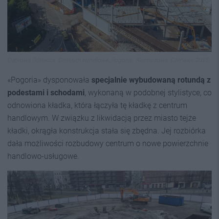
Dąbrowa Górnicza. Centrum Handlowe „Pogoria”. Rozbudowa. Czerwiec 2025.
«Pogoria» dysponowała
specjalnie wybudowaną rotundą z
podestami i schodami
, wykonaną w podobnej stylistyce, co
odnowiona kładka, która łączyła tę kładkę z centrum
handlowym. W związku z likwidacją przez miasto tejże
kładki, okrągła konstrukcja stała się zbędna. Jej rozbiórka
dała możliwości rozbudowy centrum o nowe powierzchnie
handlowo-usługowe.