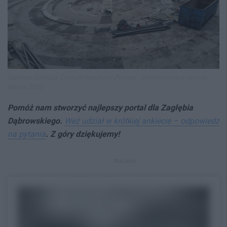
Dąbrowa Górnicza. Centrum Handlowe „Pogoria”. Zdemontowana rotunda.
Marzec 2025.
Pomóż nam stworzyć najlepszy portal dla Zagłębia
Dąbrowskiego.
Weź udział w krótkiej ankiecie – odpowiedz
na pytania
. Z góry dziękujemy!
REKLAMA