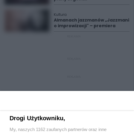
Kultura
Almanach jazzmanów „Jazzmani
o improwizacji" – premiera
REKLAMA
REKLAMA
REKLAMA
Drogi Użytkowniku,
My, naszych 1162 zaufanych partnerów oraz inne
Wydawca mediów
lokalnych