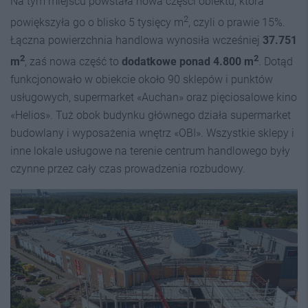
Na tym miejscu powstała nowa części obiektu, która
2
powiększyła go o blisko 5 tysięcy m
, czyli o prawie 15%.
Łączna powierzchnia handlowa wynosiła wcześniej
37.751
2
2
m
, zaś nowa część to
dodatkowe ponad 4.800 m
. Dotąd
funkcjonowało w obiekcie około 90 sklepów i punktów
usługowych, supermarket «Auchan» oraz pięciosalowe kino
«Helios». Tuż obok budynku głównego działa supermarket
budowlany i wyposażenia wnętrz «OBI». Wszystkie sklepy i
inne lokale usługowe na terenie centrum handlowego były
czynne przez cały czas prowadzenia rozbudowy.