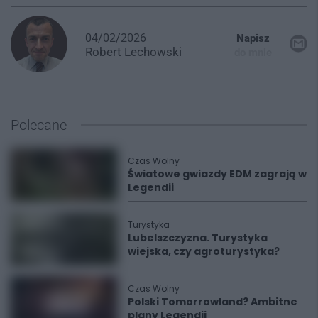
04/02/2026
Napisz
Robert
Lechowski
do mnie
Polecane
Czas Wolny
Światowe gwiazdy EDM zagrają w
Legendii
Turystyka
Lubelszczyzna. Turystyka
wiejska, czy agroturystyka?
Czas Wolny
Polski Tomorrowland? Ambitne
plany Legendii