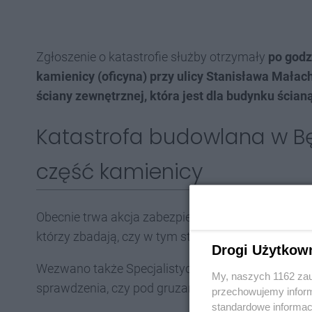
Zgłoszenie o katastrofie służby otrzymały
po godz
kamienicy (oficyna) przy ulicy Stanisława Mała
ściany zewnętrznej, która jest dla budynku ścian
Katastrofa budowlana w Będ
część kamienicy
Obecnie trwa akcja zabezpieczająca miejsce zdarz
którzy zbadają, czy w tym stanie istnieje zagrożeni
Drogi Użytkow
Wezwano także Specjalistyczną Grupę Poszukiwaw
My, naszych 1162 zau
sprawdzenia, czy pod gruzami nie znajdują się ja
przechowujemy informa
standardowe informac