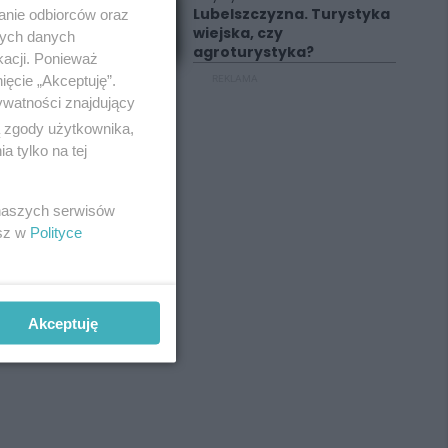
Lubelszczyzna. Turystyka
anie odbiorców oraz
wiejska, czy
nych danych
agroturystyka?
kacji. Ponieważ
ięcie „Akceptuję”.
REKLAMA
ywatności znajdujący
ą zgody użytkownika,
 tylko na tej
 naszych serwisów
esz w
Polityce
Akceptuję