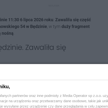
REKLAMA
inie 11:30 6 lipca 2026 roku
.
Zawaliła się część
chowskiego 54 w Będzinie
, w tym
duży fragment
ą nośną
.
zinie. Zawaliła się
enia. Budynek zostanie poddany ocenie specjalistów,
e zawalenia się kolejnych części.
niku,
czo-Ratowniczą z Jastrzębia-Zdroju celem
fanych partnerów oraz inne podmioty z Media Operator sp z.o.o. uz
cyś poszkodowani.
cje na urządzeniu oraz przetwarzamy dane osobowe, takie jak unika
je wysyłane przez urządzenie czy dane przeglądania w celu zapewn