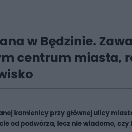
na w Będzinie. Zawal
m centrum miasta, r
wisko
anej kamienicy przy głównej ulicy miast
ie od podwórza, lecz nie wiadomo, czy k