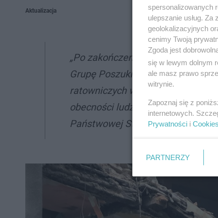
spersonalizowanych re
Aktualizacja
ulepszanie usług. Za
geolokalizacyjnych or
cenimy Twoją prywatno
Zgoda jest dobrowoln
„Po zakończeniu przeszukania zaw
się w lewym dolnym r
Grupę Poszukiwawczo-Ratowniczą 
ale masz prawo sprzec
witrynie.
ratowniczych wyszkolonych do odn
Zapoznaj się z poniż
obecności ludzi pod gruzami.” –
internetowych. Szcze
Państwowej Straży Pożarnej w Będ
Prywatności
i
Cookie
PARTNERZY