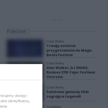
REKLAMA
Polecane
Czas Wolny
Trwają ostatnie
przygotowania do Magic
Beats Festival
Czas Wolny
Alan Walker, DJ SNAKE,
Bedoes 2115: Fajer Festiwal
Chorzów
Czas Wolny
Światowe gwiazdy EDM
yskujemy dostęp i
zagrają w Legendii
lne identyfikatory,
iania
Turystyka