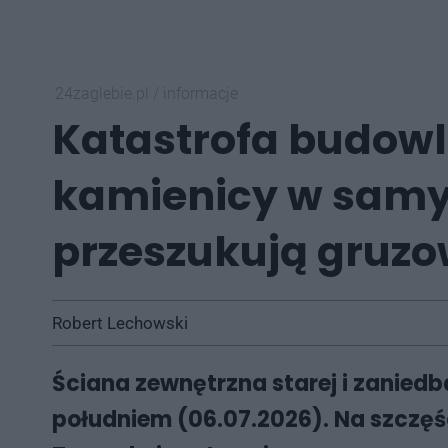
24zaglebie.pl
/
informacje
Katastrofa budowla
kamienicy w samy
przeszukują gruzo
Robert Lechowski
Ściana zewnętrzna starej i zaniedb
południem (06.07.2026). Na szczęśc