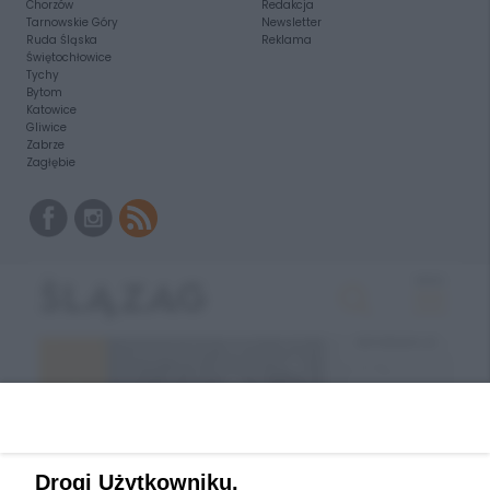
Chorzów
Redakcja
Tarnowskie Góry
Newsletter
Ruda Śląska
Reklama
Świętochłowice
Tychy
Bytom
Katowice
Gliwice
Zabrze
Zagłębie
Drogi Użytkowniku,