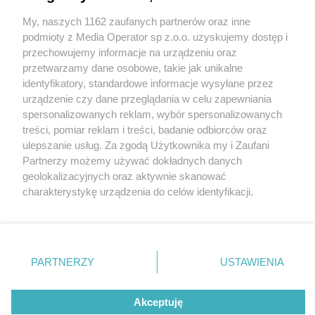
My, naszych 1162 zaufanych partnerów oraz inne
podmioty z Media Operator sp z.o.o. uzyskujemy dostęp i
przechowujemy informacje na urządzeniu oraz
Wróć do strony głównej
przetwarzamy dane osobowe, takie jak unikalne
identyfikatory, standardowe informacje wysyłane przez
ślązag.pl
urządzenie czy dane przeglądania w celu zapewniania
spersonalizowanych reklam, wybór spersonalizowanych
treści, pomiar reklam i treści, badanie odbiorców oraz
0
%
ulepszanie usług. Za zgodą Użytkownika my i Zaufani
Partnerzy możemy używać dokładnych danych
geolokalizacyjnych oraz aktywnie skanować
charakterystykę urządzenia do celów identyfikacji.
Ponieważ cenimy Twoją prywatność, prosimy o zgodę na
korzystanie z tych technologii poprzez kliknięcie
„Akceptuję”. Zgoda jest dobrowolna i zawsze możesz ją
zmienić/wycofać klikając przycisk ustawień prywatności
PARTNERZY
USTAWIENIA
znajdujący się w lewym dolnym rogu strony
. Niektóre
rodzaje przetwarzania danych nie wymagają zgody
Akceptuję
użytkownika, ale masz prawo sprzeciwić się takiemu