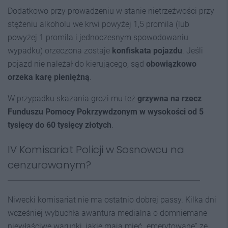
Dodatkowo przy prowadzeniu w stanie nietrzeźwości przy
stężeniu alkoholu we krwi powyżej 1,5 promila (lub
powyżej 1 promila i jednoczesnym spowodowaniu
wypadku) orzeczona zostaje
konfiskata pojazdu
. Jeśli
pojazd nie należał do kierującego, sąd
obowiązkowo
orzeka karę pieniężną
.
W przypadku skazania grozi mu też
grzywna na rzecz
Funduszu Pomocy Pokrzywdzonym w wysokości od 5
tysięcy do 60 tysięcy złotych
.
IV Komisariat Policji w Sosnowcu na
cenzurowanym?
Niwecki komisariat nie ma ostatnio dobrej passy. Kilka dni
wcześniej wybuchła awantura medialna o domniemane
niewłaściwe warunki, jakie mają mieć „emerytowane” ze