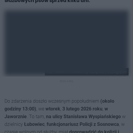
służbowych psów sprzed kilku dni.
fot.: Robert Lechowski @ ŚLĄZAG / 24Zagłębie
REKLAMA
Do zdarzenia doszło wczesnym popołudniem
(około
godziny 13:00)
, we
wtorek
,
3 lutego 2026 roku
,
w
Jaworznie
. To tam,
na ulicy Stanisława Wyspiańskiego
w
dzielnicy
Łubowiec
,
funkcjonariusz Policji z Sosnowca
, w
czasie wolnym od służby, miał
doprowadzić do kolizji i