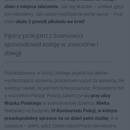
zbiec z miejsca zdarzenia
. Jak się okazało – uciekał, gdyż
był nietrzeźwy. Jak ustalił nieoficjalnie portal jaw.pl – miał
mieć
około 2 promili alkoholu we krwi!
Pijany policjant z Sosnowca
spowodował kolizję w Jaworznie i
zbiegł
Poszkodowany w kolizji, którego pojazd był jednak
wystarczająco sprawny, postanowił ruszyć za sprawcą, nie
wiedząc nawet, że jest nim funkcjonariusz. Powiadomił też
o wszystkim Policję. Pościg zakończył się
przy ulicy
Wojska Polskiego
w sosnowieckiej dzielnicy
Niwka
.
Niedaleko od budynku
IV Komisariatu Policji, w którym
prawdopodobny sprawca na co dzień pełni służbę
. A w
zasadzie – pełnił, gdyż został natychmiast zawieszony.