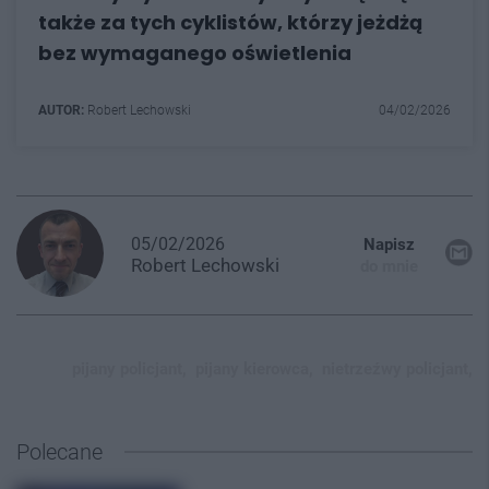
także za tych cyklistów, którzy jeżdżą
bez wymaganego oświetlenia
AUTOR:
Robert Lechowski
04/02/2026
05/02/2026
Napisz
Robert
Lechowski
do mnie
pijany policjant,
pijany kierowca,
nietrzeźwy policjant,
Polecane