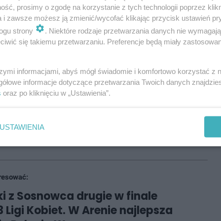
ść, prosimy o zgodę na korzystanie z tych technologii poprzez klikn
akończyły na drugim miejscu przegrywając w finale z
a i zawsze możesz ją zmienić/wycofać klikając przycisk ustawień pr
egrane zostaną mecze grupowe (cztery trzyzespołowe
ogu strony
. Niektóre rodzaje przetwarzania danych nie wymagaj
ją do ćwierćfinałów.
iwić się takiemu przetwarzaniu. Preferencje będą miały zastosowania
u Sieleckim rozegrany zostanie pierwszy turniej
szymi informacjami, abyś mógł świadomie i komfortowo korzystać z
łów nie zabraknie koszykarzy MKS Dąbrowa Górnicza,
gółowe informacje dotyczące przetwarzania Twoich danych znajdzi
, obrońcy tytułu mistrzowskiego Lotto 3x3 Ligi, czyli
s
oraz po kliknięciu w „Ustawienia”.
 czy Legii Warszawa.
Ligi gościły już w Sosnowcu, ale wówczas
USTAWIENIA
resować:
i z Sosnowca drugie w finale
 Ligi Kobiet. W Arenie najlepsza