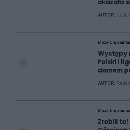
okazała s
AUTOR:
Redak
Może Cię zainte
Występy r
Polski i 
domem po
AUTOR:
Redak
Może Cię zainte
Zrobili t