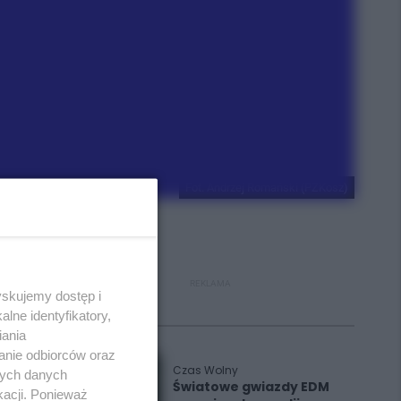
Fot. Andrzej Romański (PZKosz)
REKLAMA
yskujemy dostęp i
lne identyfikatory,
Polecane
iania
anie odbiorców oraz
Czas Wolny
nych danych
Światowe gwiazdy EDM
kacji. Ponieważ