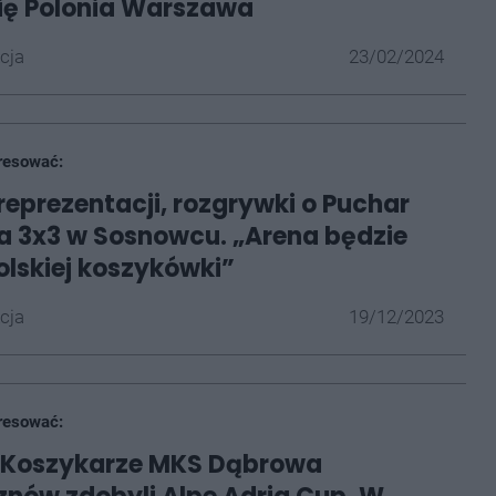
ię Polonia Warszawa
cja
23/02/2024
resować:
eprezentacji, rozgrywki o Puchar
liga 3x3 w Sosnowcu. „Arena będzie
lskiej koszykówki”
cja
19/12/2023
resować:
o! Koszykarze MKS Dąbrowa