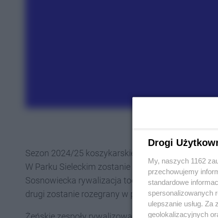
Drogi Użytkow
Sezon 2024/25 koszykarskiej Lotto 3×3 Ligi kobi
My, naszych 1162 zau
W Parku Sieleckim zostanie rozstawione boisko o
przechowujemy informa
Sosnowiecka rywalizacja toczyć się będzie w ram
standardowe informac
spersonalizowanych re
drugi zostanie rozegrany w pierwszej połowie 2025 
ulepszanie usług. Za
geolokalizacyjnych or
Żeńskie zespoły rywalizować będą w piątek, 6 wrz