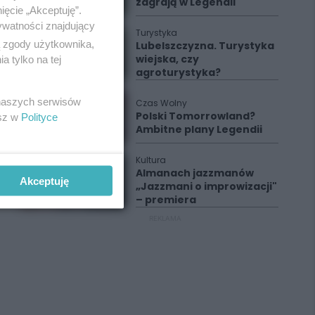
zagrają w Legendii
ięcie „Akceptuję”.
ywatności znajdujący
Turystyka
ą zgody użytkownika,
Lubelszczyzna. Turystyka
wiejska, czy
 tylko na tej
agroturystyka?
 naszych serwisów
Czas Wolny
Polski Tomorrowland?
esz w
Polityce
Ambitne plany Legendii
Kultura
Almanach jazzmanów
Akceptuję
„Jazzmani o improwizacji"
– premiera
REKLAMA