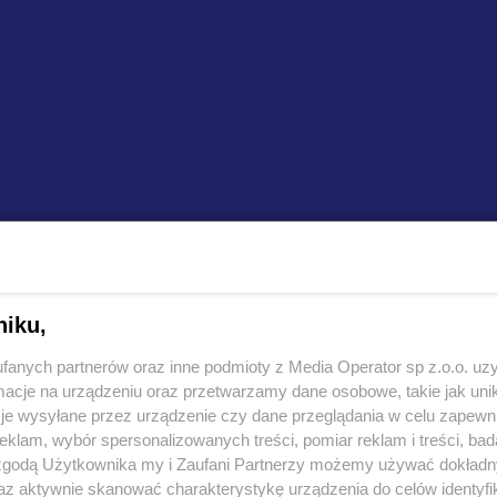
REKLAMA
niku,
et i mężczyzn zostanie zainaugurowany w Sosnowcu.
fanych partnerów oraz inne podmioty z Media Operator sp z.o.o. uz
 wymiarach 15 x 11 metrów wraz z trybunami.
cje na urządzeniu oraz przetwarzamy dane osobowe, takie jak unika
ach pierwszego z dwóch turniejów kwalifikacyjnych –
je wysyłane przez urządzenie czy dane przeglądania w celu zapewn
klam, wybór spersonalizowanych treści, pomiar reklam i treści, bad
roku, podobnie jak turniej finałowy.
 zgodą Użytkownika my i Zaufani Partnerzy możemy używać dokład
az aktywnie skanować charakterystykę urządzenia do celów identyfi
eśnia. Wśród uczestniczek turnieju będą koszykarki