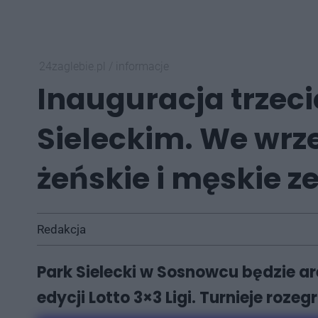
24zaglebie.pl
/
informacje
Inauguracja trzecie
Sieleckim. We wrz
żeńskie i męskie z
Redakcja
Park Sielecki w Sosnowcu będzie ar
edycji Lotto 3×3 Ligi. Turnieje roze