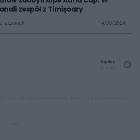
znów zdobyli Alpe Adria Cup. W
onali zespół z Timișoary
rz Lisiecki
14/03/2024
Napisz
do mnie
x3 liga,
mb zagłębie sosnowiec,
lotto 3x3 liga w sosnowcu,
REKLAMA