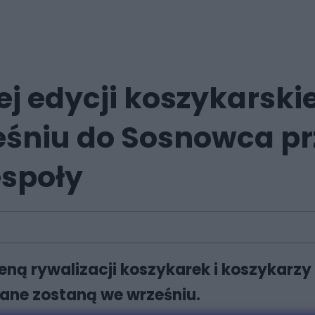
j edycji koszykarskie
eśniu do Sosnowca pr
espoły
eną rywalizacji koszykarek i koszykarzy
grane zostaną we wrześniu.