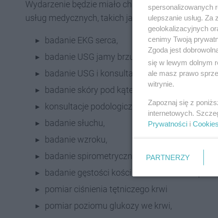
Wydarzenie będzie miało charakter otwarty a jego
spersonalizowanych re
usług medycznych, takich jak:
ulepszanie usług. Za
geolokalizacyjnych or
cenimy Twoją prywatno
badanie EKG serca,
Zgoda jest dobrowoln
badanie USG jamy brzusznej, tarczycy, piersi, 
się w lewym dolnym r
badanie USG i konsultacje urologiczne,
ale masz prawo sprzec
witrynie.
badanie skóry pod kątem zmian nowotworow
Zapoznaj się z poniż
konsultacje podologiczne i diagnostyka kosm
internetowych. Szcze
badanie słuchu,
Prywatności
i
Cookie
badanie wzroku,
badanie spirometryczne,
PARTNERZY
badanie gęstości kości w kierunku osteoporoz
pomiar ciśnienia tętniczego krwi
pomiar poziomu glukozy we krwi,