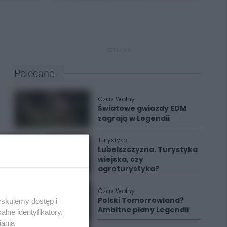
REKLAMA
Polecane
Czas Wolny
Światowe gwiazdy EDM
zagrają w Legendii
Turystyka
Lubelszczyzna. Turystyka
wiejska, czy
agroturystyka?
Czas Wolny
Polski Tomorrowland?
yskujemy dostęp i
Ambitne plany Legendii
lne identyfikatory,
iania