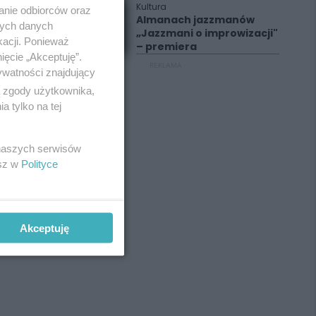
Kultura
anie odbiorców oraz
Almanach jazzmanów
nych danych
„Jazzmani o improwizacji"
kacji. Ponieważ
– premiera
ięcie „Akceptuję”.
REKLAMA
ywatności znajdujący
ą zgody użytkownika,
 tylko na tej
 naszych serwisów
esz w
Polityce
Akceptuję