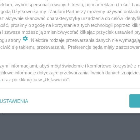
 uczestnicy będą mogli skorzystać z bezpłatnych
klam, wybór spersonalizowanych treści, pomiar reklam i treści, bad
 zgodą Użytkownika my i Zaufani Partnerzy możemy używać dokład
az aktywnie skanować charakterystykę urządzenia do celów identyfi
ść, prosimy o zgodę na korzystanie z tych technologii poprzez klikn
a i zawsze możesz ją zmienić/wycofać klikając przycisk ustawień pr
jąder,
ogu strony
. Niektóre rodzaje przetwarzania danych nie wymagaj
iwić się takiemu przetwarzaniu. Preferencje będą miały zastosowania
ych,
szymi informacjami, abyś mógł świadomie i komfortowo korzystać z
etologiczna,
gółowe informacje dotyczące przetwarzania Twoich danych znajdzi
s
oraz po kliknięciu w „Ustawienia”.
USTAWIENIA
y,