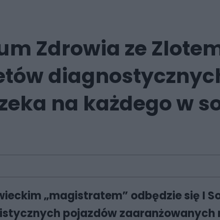
rum Zdrowia ze Zlote
etów diagnostycznych
zeka na każdego w so
owieckim „magistratem” odbędzie się I 
alistycznych pojazdów zaaranżowanych 