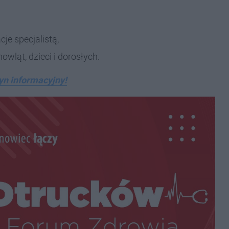
je specjalistą,
ląt, dzieci i dorosłych.
yn informacyjny!