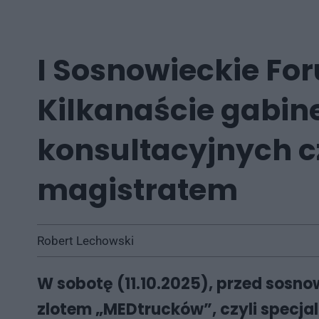
I Sosnowieckie Fo
Kilkanaście gabin
konsultacyjnych c
magistratem
Robert Lechowski
W sobotę (11.10.2025), przed sosn
zlotem „MEDtrucków”, czyli specj