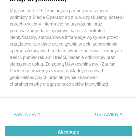
fot:
My, naszych 1162 zaufanych partnerów oraz inne
Wydawca mediów
lokalnych
podmioty z Media Operator sp z.o.o. uzyskujemy dostęp i
I Sosnowieckie Forum Zdrowia ze Zlotem
przechowujemy informacje na urządzeniu oraz
„MEDtrucków”. Kilkanaście gabinetów
przetwarzamy dane osobowe, takie jak unikalne
diagnostycznych i konsultacyjnych czeka na
identyfikatory, standardowe informacje wysyłane przez
każdego w sobotę przed magistratem
urządzenie czy dane przeglądania w celu zapewniania
spersonalizowanych reklam, wybór spersonalizowanych
5 / 23
Nie zapomnij
treści, pomiar reklam i treści, badanie odbiorców oraz
zapoznać się z:
polityką prywatności
ulepszanie usług. Za zgodą Użytkownika my i Zaufani
Twoje
miasto
Skontakuj się
z nami
Sosnowiec I Sosnowieckie
Partnerzy możemy używać dokładnych danych
Piekary Śląskie
Kontakt
geolokalizacyjnych oraz aktywnie skanować
Forum Zdrowia Fot Robert
Chorzów
Redakcja
charakterystykę urządzenia do celów identyfikacji.
Tarnowskie Góry
Newsletter
Ruda Śląska
Reklama
Ponieważ cenimy Twoją prywatność, prosimy o zgodę na
Lechowski 2025 10 11 11
Świętochłowice
korzystanie z tych technologii poprzez kliknięcie
Tychy
„Akceptuję”. Zgoda jest dobrowolna i zawsze możesz ją
Bytom
Katowice
zmienić/wycofać klikając przycisk ustawień prywatności
PARTNERZY
USTAWIENIA
Gliwice
znajdujący się w lewym dolnym rogu strony
. Niektóre
Zabrze
REKLAMA
Zagłębie
rodzaje przetwarzania danych nie wymagają zgody
użytkownika, ale masz prawo sprzeciwić się takiemu
Akceptuję