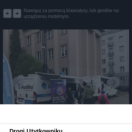
REKLAMA
Nawiguj za pomocą klawiatury, lub gestów na
urządzeniu mobilnym.
Drogi Użytkowniku,