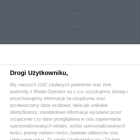
REKLAMA
REKLAMA
Drogi Użytkowniku,
My, naszych 1162 zaufanych partnerów oraz inne
Wydawca mediów
lokalnych
podmioty z Media Operator sp z.o.o. uzyskujemy dostęp i
przechowujemy informacje na urządzeniu oraz
przetwarzamy dane osobowe, takie jak unikalne
identyfikatory, standardowe informacje wysyłane przez
urządzenie czy dane przeglądania w celu zapewniania
spersonalizowanych reklam, wybór spersonalizowanych
Nie zapomnij
treści, pomiar reklam i treści, badanie odbiorców oraz
zapoznać się z:
polityką prywatności
ulepszanie usług. Za zgodą Użytkownika my i Zaufani