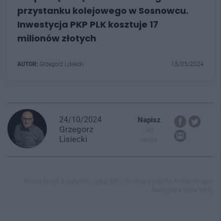
przystanku kolejowego w Sosnowcu.
Inwestycja PKP PLK kosztuje 17
milionów złotych
AUTOR:
Grzegorz Lisiecki
15/05/2024
24/10/2024
Napisz
Grzegorz
do
Lisiecki
mnie
inwestycje zagłębie,
pkp plk,
budowa węzła kolejowego,
kolejowa linia e65,