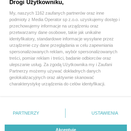
Drogi Użytkowniku,
My, naszych 1162 zaufanych partnerów oraz inne
Wydawca mediów
lokalnych
podmioty z Media Operator sp z.o.o. uzyskujemy dostęp i
przechowujemy informacje na urządzeniu oraz
przetwarzamy dane osobowe, takie jak unikalne
identyfikatory, standardowe informacje wysyłane przez
urządzenie czy dane przeglądania w celu zapewniania
spersonalizowanych reklam, wybór spersonalizowanych
Nie zapomnij
treści, pomiar reklam i treści, badanie odbiorców oraz
zapoznać się z:
polityką prywatności
ulepszanie usług. Za zgodą Użytkownika my i Zaufani
Twoje
miasto
Skontakuj się
z nami
Partnerzy możemy używać dokładnych danych
Piekary Śląskie
Kontakt
geolokalizacyjnych oraz aktywnie skanować
Chorzów
Redakcja
charakterystykę urządzenia do celów identyfikacji.
Tarnowskie Góry
Newsletter
Ruda Śląska
Reklama
Ponieważ cenimy Twoją prywatność, prosimy o zgodę na
Świętochłowice
korzystanie z tych technologii poprzez kliknięcie
Tychy
„Akceptuję”. Zgoda jest dobrowolna i zawsze możesz ją
Bytom
Katowice
zmienić/wycofać klikając przycisk ustawień prywatności
PARTNERZY
USTAWIENIA
Gliwice
znajdujący się w lewym dolnym rogu strony
. Niektóre
Zabrze
Zagłębie
rodzaje przetwarzania danych nie wymagają zgody
Akceptuję
użytkownika, ale masz prawo sprzeciwić się takiemu