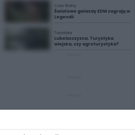
Czas Wolny
Światowe gwiazdy EDM zagrają w
Legendii
Turystyka
Lubelszczyzna. Turystyka
wiejska, czy agroturystyka?
REKLAMA
REKLAMA
REKLAMA