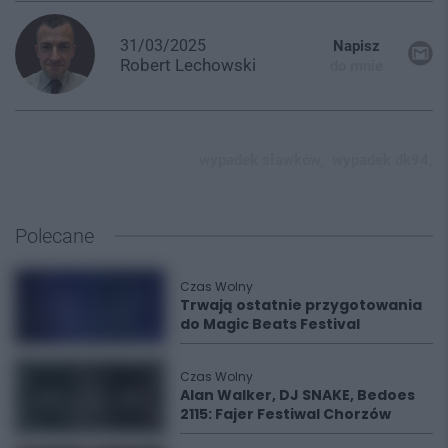
31/03/2025
Napisz
Robert
Lechowski
do mnie
wypadek sławków,
wypadek dk94,
Polecane
Czas Wolny
Trwają ostatnie przygotowania
do Magic Beats Festival
Czas Wolny
Alan Walker, DJ SNAKE, Bedoes
2115: Fajer Festiwal Chorzów