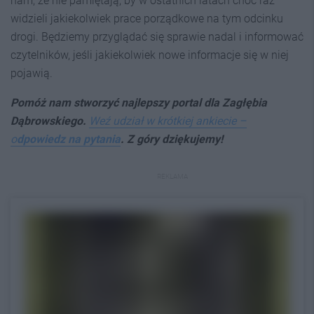
nam, że nie pamiętają, by w ostatnich latach choć raz
widzieli jakiekolwiek prace porządkowe na tym odcinku
drogi. Będziemy przyglądać się sprawie nadal i informować
czytelników, jeśli jakiekolwiek nowe informacje się w niej
pojawią.
Pomóż nam stworzyć najlepszy portal dla Zagłębia
Dąbrowskiego.
Weź udział w krótkiej ankiecie –
o
dpowiedz na pytania
. Z góry dziękujemy!
REKLAMA