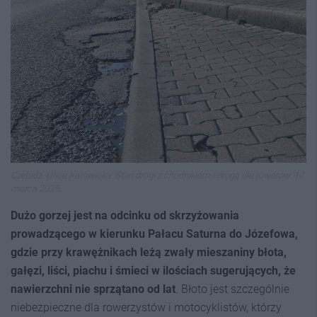
Czeladź. Ulica Katowicka. Stan drogi z chodnikiem i drogą dla rowerów. 17
marca 2025.
Dużo gorzej jest na odcinku od skrzyżowania
prowadzącego w kierunku Pałacu Saturna do Józefowa,
gdzie przy krawężnikach leżą zwały mieszaniny błota,
gałęzi, liści, piachu i śmieci w ilościach sugerujących, że
nawierzchni nie sprzątano od lat
. Błoto jest szczególnie
niebezpieczne dla rowerzystów i motocyklistów, którzy