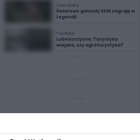
Czas Wolny
Światowe gwiazdy EDM zagrają w
Legendii
Turystyka
Lubelszczyzna. Turystyka
wiejska, czy agroturystyka?
REKLAMA
REKLAMA
REKLAMA