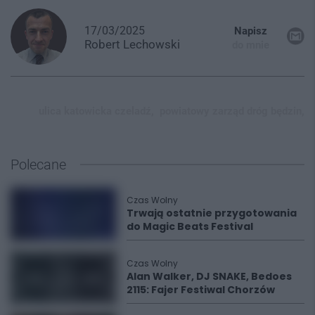
17/03/2025
Napisz
Robert
Lechowski
do mnie
ulica katowicka czeladź,
powiatowy zarząd dróg będzin,
Polecane
Czas Wolny
Trwają ostatnie przygotowania
do Magic Beats Festival
Czas Wolny
Alan Walker, DJ SNAKE, Bedoes
2115: Fajer Festiwal Chorzów