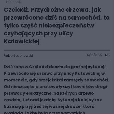
informacje
Czeladź. Przydrożne drzewa, jak
przewrócone dziś na samochód, to
tylko część niebezpieczeństw
czyhających przy ulicy
Katowickiej
Robert Lechowski
17/03/2025 - 17:15
Dziś rano w Czeladzi doszło do groźnej sytuacji.
Przewróciło się drzewo przy ulicy Katowickiej w
momencie, gdy przejeżdżał tamtędy samochód.
Od nieszczęścia uratowały użytkowników drogi
przewody elektryczne, na których drzewo
zawisło, tuż nad jezdnią. Sytuacja kolejny raz
każe się przyjrzeć tej ważnej drodze, która
wygląda, jakby była przez wszystkich