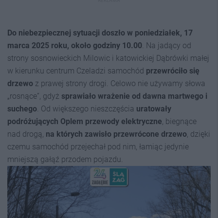
REKLAMA
Do niebezpiecznej sytuacji doszło w poniedziałek, 17
marca 2025 roku, około godziny 10.00
. Na jadący od
strony sosnowieckich Milowic i katowickiej Dąbrówki małej
w kierunku centrum Czeladzi samochód
przewróciło się
drzewo
z prawej strony drogi. Celowo nie używamy słowa
„rosnące”, gdyż
sprawiało wrażenie od dawna martwego i
suchego
. Od większego nieszczęścia
uratowały
podróżujących Oplem przewody elektryczne
, biegnące
nad drogą,
na których zawisło przewrócone drzewo
, dzięki
czemu samochód przejechał pod nim, łamiąc jedynie
mniejszą gałąź przodem pojazdu.