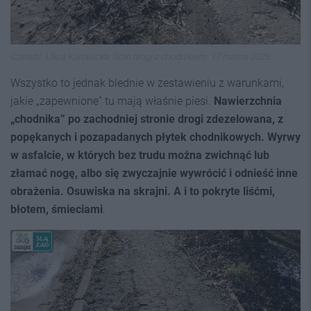
Czeladź. Ulica Katowicka. Stan drogi z chodnikiem. 17 marca 2025.
Wszystko to jednak blednie w zestawieniu z warunkami,
jakie „zapewnione” tu mają właśnie piesi.
Nawierzchnia
„chodnika” po zachodniej stronie drogi zdezelowana, z
popękanych i pozapadanych płytek chodnikowych. Wyrwy
w asfalcie, w których bez trudu można zwichnąć lub
złamać nogę, albo się zwyczajnie wywrócić i odnieść inne
obrażenia. Osuwiska na skrajni. A i to pokryte liśćmi,
błotem, śmieciami
.