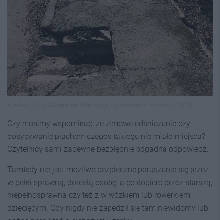
Czeladź. Ulica Katowicka. Stan drogi z chodnikiem. 17 marca 2025.
Czy musimy wspominać, że zimowe odśnieżanie czy
posypywanie piachem czegoś takiego nie miało miejsca?
Czytelnicy sami zapewne bezbłędnie odgadną odpowiedź.
Tamtędy nie jest możliwe bezpieczne poruszanie się przez
w pełni sprawną, dorosłą osobę, a co dopiero przez starszą,
niepełnosprawną czy też z w wózkiem lub rowerkiem
dziecięcym. Oby nigdy nie zapędził się tam niewidomy lub