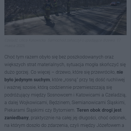
Czeladź. Ulica Katowicka. Samochód zahaczył o upadające drzewo. 17
marca 2025.
Choć tym razem obyło się bez poszkodowanych oraz
większych strat materialnych, sytuacja mogła skończyć się
dużo gorzej. Co więcej – drzewo, które się przewróciło,
nie
było jedynym suchym
, które „rosną” przy tej dość ruchliwej
i ważnej szosie, którą codziennie przemieszczają się
podróżujący między Sosnowcem i Katowicami a Czeladzią,
a dalej Wojkowicami, Będzinem, Siemianowicami Śląskimi,
Piekarami Śląskimi czy Bytomiem.
Teren obok drogi jest
zaniedbany
, praktycznie na całej jej długości, choć odcinek,
na którym doszło do zdarzenia, czyli między Józefowem a