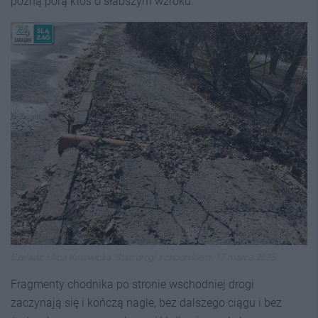
późną porą ktoś o słabszym wzroku.
Czeladź. Ulica Katowicka. Stan drogi z chodnikiem. 17 marca 2025.
Fragmenty chodnika po stronie wschodniej drogi
zaczynają się i kończą nagle, bez dalszego ciągu i bez