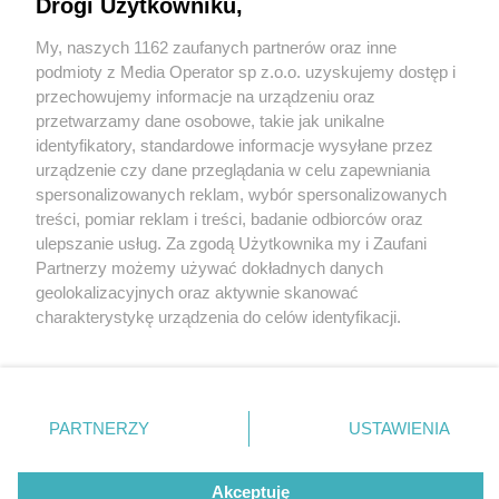
Drogi Użytkowniku,
My, naszych 1162 zaufanych partnerów oraz inne
Wydawca mediów
lokalnych
podmioty z Media Operator sp z.o.o. uzyskujemy dostęp i
przechowujemy informacje na urządzeniu oraz
przetwarzamy dane osobowe, takie jak unikalne
identyfikatory, standardowe informacje wysyłane przez
urządzenie czy dane przeglądania w celu zapewniania
spersonalizowanych reklam, wybór spersonalizowanych
Nie zapomnij
treści, pomiar reklam i treści, badanie odbiorców oraz
zapoznać się z:
polityką prywatności
ulepszanie usług. Za zgodą Użytkownika my i Zaufani
Twoje
miasto
Skontakuj się
z nami
Partnerzy możemy używać dokładnych danych
Piekary Śląskie
Kontakt
geolokalizacyjnych oraz aktywnie skanować
Chorzów
Redakcja
charakterystykę urządzenia do celów identyfikacji.
Tarnowskie Góry
Newsletter
Ruda Śląska
Reklama
Ponieważ cenimy Twoją prywatność, prosimy o zgodę na
Świętochłowice
korzystanie z tych technologii poprzez kliknięcie
Tychy
„Akceptuję”. Zgoda jest dobrowolna i zawsze możesz ją
Bytom
Katowice
zmienić/wycofać klikając przycisk ustawień prywatności
PARTNERZY
USTAWIENIA
Gliwice
znajdujący się w lewym dolnym rogu strony
. Niektóre
Zabrze
Zagłębie
rodzaje przetwarzania danych nie wymagają zgody
Akceptuję
użytkownika, ale masz prawo sprzeciwić się takiemu