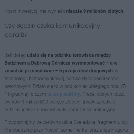
Koszt inwestycji ma wynieść
niecałe 9 milionów złotyc
h
.
Czy Będzin czeka komunikacyjny
paraliż?
Jak dotąd
udało się na odcinku torowiska między
Będzinem a Dąbrową Górniczą wyremontować – a w
zasadzie przebudować – 5 przejazdów drogowych
, w
technologii bezpodsypkowej, na twardych podkładach
betonowych. Działo się to w pod koniec ubiegłego roku (7-
15 grudnia), o czym
także pisaliśmy
. Prace, których koszt
wyniósł 1 milion 800 tysięcy złotych, trwały zaledwie
tydzień, jednak spowodowały paraliż komunikacyjny.
Przypomnijmy, że zarówno ulica Czeladzka, fragment ulicy
Małobądzkiej przy "nerce", sama "nerka" oraz aleja Hugona