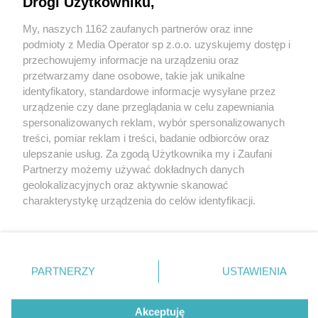
Drogi Użytkowniku,
My, naszych 1162 zaufanych partnerów oraz inne
Wydawca mediów
lokalnych
podmioty z Media Operator sp z.o.o. uzyskujemy dostęp i
przechowujemy informacje na urządzeniu oraz
przetwarzamy dane osobowe, takie jak unikalne
identyfikatory, standardowe informacje wysyłane przez
urządzenie czy dane przeglądania w celu zapewniania
spersonalizowanych reklam, wybór spersonalizowanych
Nie zapomnij
treści, pomiar reklam i treści, badanie odbiorców oraz
zapoznać się z:
polityką prywatności
ulepszanie usług. Za zgodą Użytkownika my i Zaufani
Twoje
miasto
Skontakuj się
z nami
Partnerzy możemy używać dokładnych danych
Piekary Śląskie
Kontakt
geolokalizacyjnych oraz aktywnie skanować
Chorzów
Redakcja
charakterystykę urządzenia do celów identyfikacji.
Tarnowskie Góry
Newsletter
Ruda Śląska
Reklama
Ponieważ cenimy Twoją prywatność, prosimy o zgodę na
Świętochłowice
korzystanie z tych technologii poprzez kliknięcie
Tychy
„Akceptuję”. Zgoda jest dobrowolna i zawsze możesz ją
Bytom
Katowice
zmienić/wycofać klikając przycisk ustawień prywatności
PARTNERZY
USTAWIENIA
Gliwice
znajdujący się w lewym dolnym rogu strony
. Niektóre
Zabrze
Zagłębie
rodzaje przetwarzania danych nie wymagają zgody
Akceptuję
użytkownika, ale masz prawo sprzeciwić się takiemu