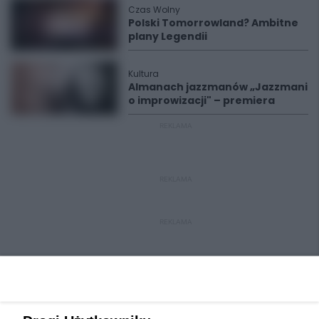
Czas Wolny
Polski Tomorrowland? Ambitne
plany Legendii
Kultura
Almanach jazzmanów „Jazzmani
o improwizacji" – premiera
REKLAMA
REKLAMA
REKLAMA