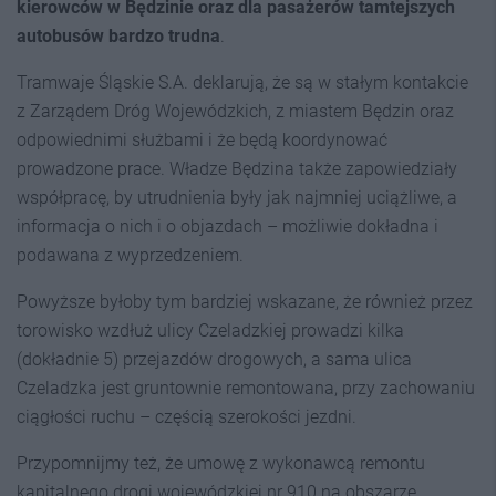
kierowców w Będzinie oraz dla pasażerów tamtejszych
autobusów bardzo trudna
.
Tramwaje Śląskie S.A. deklarują, że są w stałym kontakcie
z Zarządem Dróg Wojewódzkich, z miastem Będzin oraz
odpowiednimi służbami i że będą koordynować
prowadzone prace. Władze Będzina także zapowiedziały
współpracę, by utrudnienia były jak najmniej uciążliwe, a
informacja o nich i o objazdach – możliwie dokładna i
podawana z wyprzedzeniem.
Powyższe byłoby tym bardziej wskazane, że również przez
torowisko wzdłuż ulicy Czeladzkiej prowadzi kilka
(dokładnie 5) przejazdów drogowych, a sama ulica
Czeladzka jest gruntownie remontowana, przy zachowaniu
ciągłości ruchu – częścią szerokości jezdni.
Przypomnijmy też, że umowę z wykonawcą remontu
kapitalnego drogi wojewódzkiej nr 910 na obszarze