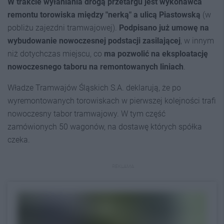
W trakcie wyłaniania drogą przetargu jest wykonawca
remontu torowiska między "nerką" a ulicą Piastowską
(w
pobliżu zajezdni tramwajowej).
Podpisano już umowę na
wybudowanie nowoczesnej podstacji zasilającej
, w innym
niż dotychczas miejscu, co
ma pozwolić na eksploatację
nowoczesnego taboru na remontowanych liniach
.
Władze Tramwajów Śląskich S.A. deklarują, że po
wyremontowanych torowiskach w pierwszej kolejności trafi
nowoczesny tabor tramwajowy. W tym część
zamówionych 50 wagonów, na dostawę których spółka
czeka.
REKLAMA