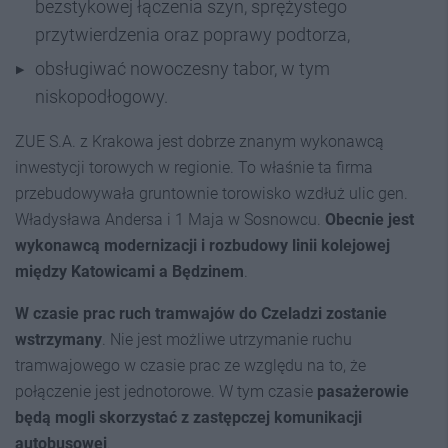
bezstykowej łączenia szyn, sprężystego
przytwierdzenia oraz poprawy podtorza,
obsługiwać nowoczesny tabor, w tym
niskopodłogowy.
ZUE S.A. z Krakowa jest dobrze znanym wykonawcą
inwestycji torowych w regionie. To właśnie ta firma
przebudowywała gruntownie torowisko wzdłuż ulic gen.
Władysława Andersa i 1 Maja w Sosnowcu.
Obecnie jest
wykonawcą modernizacji i rozbudowy linii kolejowej
między Katowicami a Będzinem
.
W czasie prac ruch tramwajów do Czeladzi zostanie
wstrzymany
. Nie jest możliwe utrzymanie ruchu
tramwajowego w czasie prac ze względu na to, że
połączenie jest jednotorowe. W tym czasie
pasażerowie
będą mogli skorzystać z zastępczej komunikacji
autobusowej
.