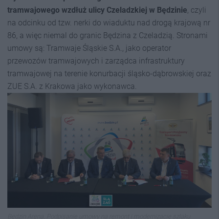
tramwajowego wzdłuż ulicy Czeladzkiej w Będzinie
, czyli
na odcinku od tzw. nerki do wiaduktu nad drogą krajową nr
86, a więc niemal do granic Będzina z Czeladzią. Stronami
umowy są: Tramwaje Śląskie S.A., jako operator
przewozów tramwajowych i zarządca infrastruktury
tramwajowej na terenie konurbacji śląsko-dąbrowskiej oraz
ZUE S.A. z Krakowa jako wykonawca.
Będzin Arena. Podpisanie umowy na remont i modernizację szlaku