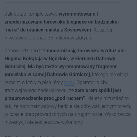
Jak dotąd kompleksowo
wyremontowano i
zmodernizowano torowisko biegnące od będzińskej
"nerki" do granicy miasta z Sosnowcem
. Koszt tej
inwestycji to ponad 35 milionów złotych.
Zapowiedziano też
modernizację torowiska wzdłuż alei
Hugona Kołłątaja w Będzinie, w kierunku Dąbrowy
Górniczej
.
Ma być także wyremontowany fragment
torowiska w samej Dąbrowie Górniczej
, którego nie objął
remont, o którym pisaliśmy
tutaj
. Operator ruchu
tramwajowego zadeklarował, że
zamiarem spółki jest
przeprowadzenie prac „pod ruchem”
. Należy rozumieć to
tak, że ruch tramwajowy będzie się odbywał jednym torem,
w czasie prac prowadzonych na drugim torze. Wykonawca
inwestycji nie jest jeszcze wyłoniony.