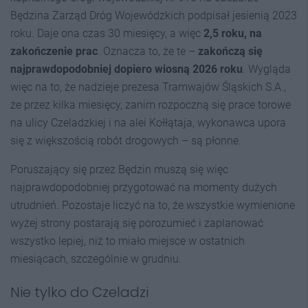
Będzina Zarząd Dróg Wojewódzkich podpisał jesienią 2023
roku. Daje ona czas 30 miesięcy, a więc
2,5 roku, na
zakończenie prac
. Oznacza to, że te –
zakończą się
najprawdopodobniej dopiero wiosną 2026 roku
. Wygląda
więc na to, że nadzieje prezesa Tramwajów Śląskich S.A.,
że przez kilka miesięcy, zanim rozpoczną się prace torowe
na ulicy Czeladzkiej i na alei Kołłątaja, wykonawca upora
się z większością robót drogowych – są płonne.
Poruszający się przez Będzin muszą się więc
najprawdopodobniej przygotować na momenty dużych
utrudnień. Pozostaje liczyć na to, że wszystkie wymienione
wyżej strony postarają się porozumieć i zaplanować
wszystko lepiej, niż to miało miejsce w ostatnich
miesiącach, szczególnie w grudniu.
Nie tylko do Czeladzi