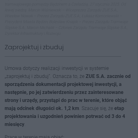
tramwajowego pomiędzy Będzinem a Czeladzią. 27 stycznia 2025. Od
lewej siedzą: Marcin Wiśniewski – Wiceprezes Zarządu ZUE S.A.,
Wiesław Nowak – Prezes Zarządu ZUE S.A., Łukasz Komoniewski –
Prezydent Miasta Będzin, Bolesław Knapik – Prezes Zarządu Tramwaje
Śląskie S.A., Marcin Michalik – Członek Zarządu Tramwaje Śląskie S.A.,
Dyrektor Infrastruktury i Rozwoju
Zaprojektuj i zbuduj
Umowa dotyczy realizacji inwestycji w systemie
„zaprojektuj i zbuduj”. Oznacza to, że
ZUE S.A. zacznie od
sporządzenia dokumentacji projektowej inwestycji, a
następnie, po jej zatwierdzeniu przez zainteresowane
strony i urzędy, przystąpi do prac w terenie, które objąć
mają odcinek długości ok. 1,2 km
. Szacuje się, że
etap
projektowania i uzgodnień powinien potrwać od 3 do 4
miesięcy
.
Prace w terenie mają objąć: