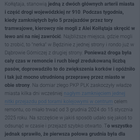
Kołłątaja, stanowią
jedną z dwóch głównych arterii miasta
i część drogi wojewódzkiej nr 910
.
Podczas tygodnia,
kiedy zamkniętych było 5 przejazdów przez tory
tramwajowe, kierowcy nie mogli z Alei Kołłątaja skręcić w
lewo ani na niej zawrócić
. Najbliższe miejsca, gdzie mogli
to zrobić, to "nerka" w Będzinie z jednej strony i rondo już w
Dąbrowie Górniczej z drugiej strony.
Ponieważ droga była
cały czas w remoncie i ruch biegł zredukowaną liczbą
pasów, doprowadziło to do zwiększenia korków i opóźniło
i tak już mocno utrudnioną przeprawę przez miasto w
obie strony
. Na domiar złego PKP PLK zaskoczyły władze
miasta kilka dni wcześniej
nagłym zamknięciem jednej
nitki przejazdu pod torami kolejowymi w centrum
celem
remontu, co miało trwać od 3 grudnia 2024 do 15 stycznia
2025 roku. Na szczęście w jakiś sposób udało się jakoś to
odsunąć w czasie i przejazd szybko otwarto. T
o wszystko
jednak sprawiło, że pierwsza połowa grudnia była dla