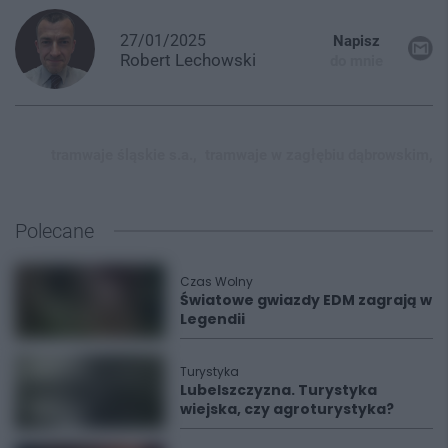
27/01/2025
Napisz
Robert
Lechowski
do mnie
tramwaje śląskie s.a.,
tramwaje w zagłębiu dąbrowskim,
Polecane
Czas Wolny
Światowe gwiazdy EDM zagrają w
Legendii
Turystyka
Lubelszczyzna. Turystyka
wiejska, czy agroturystyka?