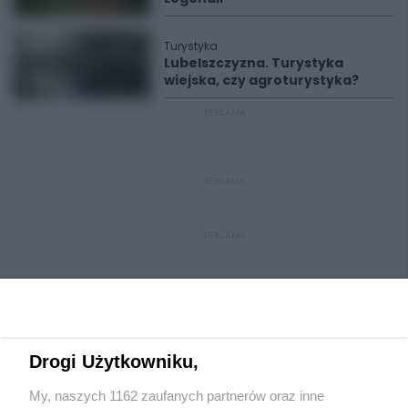
Turystyka
Lubelszczyzna. Turystyka
wiejska, czy agroturystyka?
REKLAMA
REKLAMA
REKLAMA
Drogi Użytkowniku,
My, naszych 1162 zaufanych partnerów oraz inne
Wydawca mediów
lokalnych