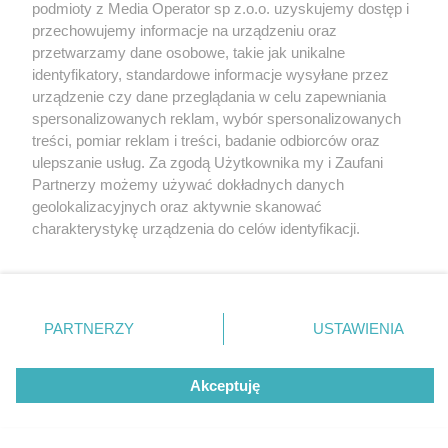
podmioty z Media Operator sp z.o.o. uzyskujemy dostęp i
przechowujemy informacje na urządzeniu oraz
przetwarzamy dane osobowe, takie jak unikalne
identyfikatory, standardowe informacje wysyłane przez
urządzenie czy dane przeglądania w celu zapewniania
spersonalizowanych reklam, wybór spersonalizowanych
Nie zapomnij
treści, pomiar reklam i treści, badanie odbiorców oraz
zapoznać się z:
polityką prywatności
ulepszanie usług. Za zgodą Użytkownika my i Zaufani
Twoje
miasto
Skontakuj się
z nami
Partnerzy możemy używać dokładnych danych
Piekary Śląskie
Kontakt
geolokalizacyjnych oraz aktywnie skanować
Chorzów
Redakcja
charakterystykę urządzenia do celów identyfikacji.
Tarnowskie Góry
Newsletter
Ruda Śląska
Reklama
Ponieważ cenimy Twoją prywatność, prosimy o zgodę na
Świętochłowice
korzystanie z tych technologii poprzez kliknięcie
Tychy
„Akceptuję”. Zgoda jest dobrowolna i zawsze możesz ją
Bytom
Katowice
zmienić/wycofać klikając przycisk ustawień prywatności
PARTNERZY
USTAWIENIA
Gliwice
znajdujący się w lewym dolnym rogu strony
. Niektóre
Zabrze
Zagłębie
rodzaje przetwarzania danych nie wymagają zgody
Akceptuję
użytkownika, ale masz prawo sprzeciwić się takiemu
przetwarzaniu. Preferencje będą miały zastosowania tylko
na tej witrynie.