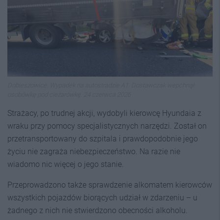
Dobieszowice. Wypadek na autostradzie A1. Dostawczak wepchnął
osobówkę pod cieżarówkę. 24 czerwca 2026
Strażacy, po trudnej akcji, wydobyli kierowcę Hyundaia z
wraku przy pomocy specjalistycznych narzędzi. Został on
przetransportowany do szpitala i prawdopodobnie jego
życiu nie zagraża niebezpieczeństwo. Na razie nie
wiadomo nic więcej o jego stanie.
Przeprowadzono także sprawdzenie alkomatem kierowców
wszystkich pojazdów biorących udział w zdarzeniu – u
żadnego z nich nie stwierdzono obecności alkoholu.