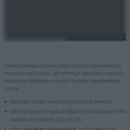
Fot. FB/ Miasto Dąbrowa Górnicza
REKLAMA
Nabór projektów do nowej edycji budżetu obywatelskiego
rozpoczął się 23 maja. Jak informuje dąbrowski magistrat,
propozycje zgłaszane w ramach budżetu obywatelskiego
muszą:
dotyczyć zadań własnych gminy lub powiatu,
mieścić się w ramach środków przeznaczonych na
budżet obywatelski (5,2 mln zł),
mieć charakter ogólnomiejski, czyli obejmować