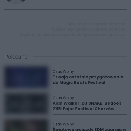
inwestycje dąbrowa górnicza,
budżet obywatelski dąbrowa górnicza,
projekty do budżetu obywatelskiego dąbrowa górnicza,
Polecane
Czas Wolny
Trwają ostatnie przygotowania
do Magic Beats Festival
Czas Wolny
Alan Walker, DJ SNAKE, Bedoes
2115: Fajer Festiwal Chorzów
Czas Wolny
Światowe gwiazdy EDM zagrają w