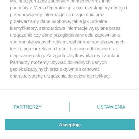
My, naszych 1162 zaufanych partnerów oraz inne
Wydawca mediów
lokalnych
podmioty z Media Operator sp z.o.o. uzyskujemy dostęp i
przechowujemy informacje na urządzeniu oraz
przetwarzamy dane osobowe, takie jak unikalne
identyfikatory, standardowe informacje wysyłane przez
urządzenie czy dane przeglądania w celu zapewniania
spersonalizowanych reklam, wybór spersonalizowanych
Nie zapomnij
treści, pomiar reklam i treści, badanie odbiorców oraz
zapoznać się z:
polityką prywatności
ulepszanie usług. Za zgodą Użytkownika my i Zaufani
Twoje
miasto
Skontakuj się
z nami
Partnerzy możemy używać dokładnych danych
Piekary Śląskie
Kontakt
geolokalizacyjnych oraz aktywnie skanować
Chorzów
Redakcja
charakterystykę urządzenia do celów identyfikacji.
Tarnowskie Góry
Newsletter
Ruda Śląska
Reklama
Ponieważ cenimy Twoją prywatność, prosimy o zgodę na
Świętochłowice
korzystanie z tych technologii poprzez kliknięcie
Tychy
„Akceptuję”. Zgoda jest dobrowolna i zawsze możesz ją
Bytom
Katowice
zmienić/wycofać klikając przycisk ustawień prywatności
PARTNERZY
USTAWIENIA
Gliwice
znajdujący się w lewym dolnym rogu strony
. Niektóre
Zabrze
Zagłębie
rodzaje przetwarzania danych nie wymagają zgody
Akceptuję
użytkownika, ale masz prawo sprzeciwić się takiemu
przetwarzaniu. Preferencje będą miały zastosowania tylko
na tej witrynie.