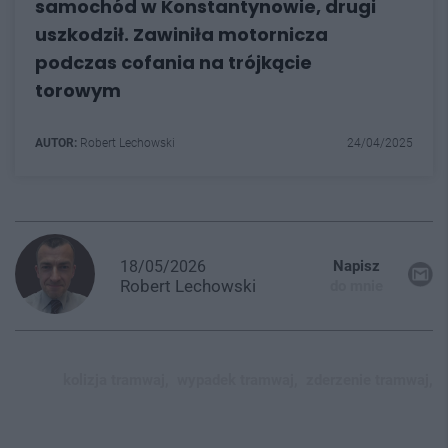
samochód w Konstantynowie, drugi
uszkodził. Zawiniła motornicza
podczas cofania na trójkącie
torowym
AUTOR:
Robert Lechowski
24/04/2025
18/05/2026
Napisz
Robert
Lechowski
do mnie
kolizja tramwaj,
wypadek tramwaj,
zderzenie tramwaj,