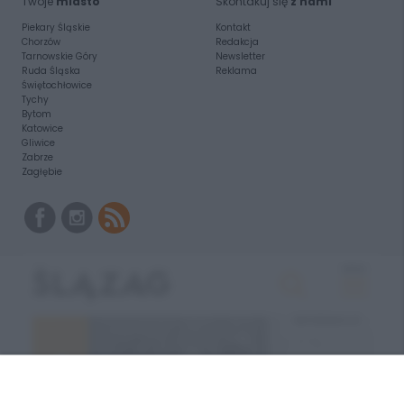
Twoje
miasto
Skontakuj się
z nami
Piekary Śląskie
Kontakt
Chorzów
Redakcja
Tarnowskie Góry
Newsletter
Ruda Śląska
Reklama
Świętochłowice
Tychy
Bytom
Katowice
Gliwice
Zabrze
Zagłębie