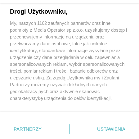
Drogi Użytkowniku,
My, naszych 1162 zaufanych partnerów oraz inne
podmioty z Media Operator sp z.o.o. uzyskujemy dostęp i
przechowujemy informacje na urządzeniu oraz
Wróć do strony głównej
przetwarzamy dane osobowe, takie jak unikalne
identyfikatory, standardowe informacje wysyłane przez
ślązag.pl
urządzenie czy dane przeglądania w celu zapewniania
spersonalizowanych reklam, wybór spersonalizowanych
treści, pomiar reklam i treści, badanie odbiorców oraz
0
%
ulepszanie usług. Za zgodą Użytkownika my i Zaufani
Partnerzy możemy używać dokładnych danych
geolokalizacyjnych oraz aktywnie skanować
charakterystykę urządzenia do celów identyfikacji.
Ponieważ cenimy Twoją prywatność, prosimy o zgodę na
korzystanie z tych technologii poprzez kliknięcie
„Akceptuję”. Zgoda jest dobrowolna i zawsze możesz ją
zmienić/wycofać klikając przycisk ustawień prywatności
PARTNERZY
USTAWIENIA
znajdujący się w lewym dolnym rogu strony
. Niektóre