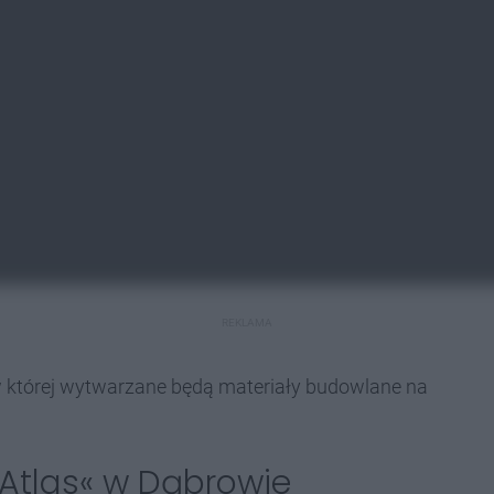
REKLAMA
 której wytwarzane będą materiały budowlane na
Atlas« w Dąbrowie