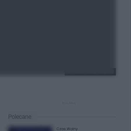
fot.: AdamAT25 @ Wikipedia
REKLAMA
Polecane
Czas Wolny