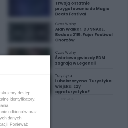
Trwają ostatnie
przygotowania do Magic
Beats Festival
Czas Wolny
Alan Walker, DJ SNAKE,
Bedoes 2115: Fajer Festiwal
Chorzów
Czas Wolny
Światowe gwiazdy EDM
zagrają w Legendii
Turystyka
Lubelszczyzna. Turystyka
wiejska, czy
agroturystyka?
yskujemy dostęp i
lne identyfikatory,
REKLAMA
iania
anie odbiorców oraz
nych danych
kacji. Ponieważ