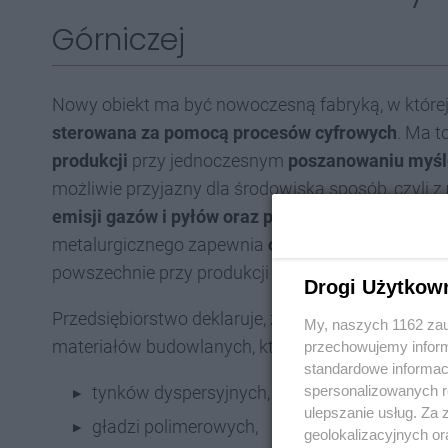
Górniczej
Nowy obiekt ma być nowoczesną fabryką, w której
sterowana za pomocą procesów cyfrowych
. Ma t
produkcji
przy jednoczesnym
poszanowaniu myśl
możliwie przyjazny dla środowiska sposób, czyli z
emisji gazów i pyłów oraz powstawania odpadów
metalurgicznego zapewnia
odbiór odpadów z produ
powszechnie przy produkcji materiałów budowlanyc
Drogi Użytkow
Przedsiębiorstwo deklaruje, że jest to jego odpow
My, naszych 1162 zau
materiałów budowlanych, która pozwoli zwiększy
przechowujemy informa
standardowe informac
tynków dyspersyjnych,
spersonalizowanych re
ulepszanie usług. Za
gładzi polimerowych,
geolokalizacyjnych or