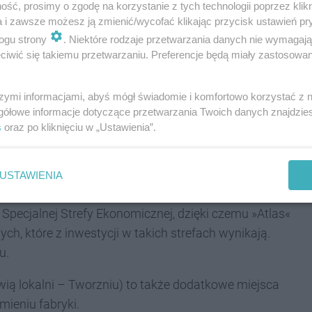
ść, prosimy o zgodę na korzystanie z tych technologii poprzez klikn
a i zawsze możesz ją zmienić/wycofać klikając przycisk ustawień pr
wnętrzny i wzmocnienie pozycji lidera grupy »Atlas« na
ogu strony
. Niektóre rodzaje przetwarzania danych nie wymagaj
iwić się takiemu przetwarzaniu. Preferencje będą miały zastosowania
czególnie eksport do Czech, Słowacji i Rumunii.
yn informacyjny!
szymi informacjami, abyś mógł świadomie i komfortowo korzystać z
gółowe informacje dotyczące przetwarzania Twoich danych znajdzi
izacji w strefie
s
oraz po kliknięciu w „Ustawienia”.
USTAWIENIA
Specjalnej Strefy Ekonomicznej, dzięki czemu »Atlas«
h, które z inwestycji w takich strefach wynikają.
u.
ą lokalni – Tworzniu) to także dodatkowe miejsca
mieniu fabryki.