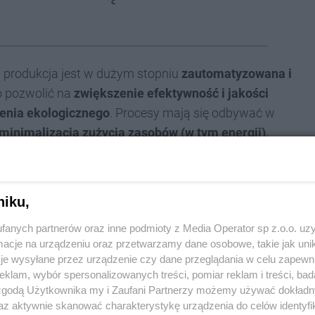
 produkcja jest w dużym stopniu
zautomatyzowana i
o pozwolić na
zwiększenie efektywność i jakości
enia ekologicznego
. Procesy mają się odbywać w
minimalizacją zużycia zasobów (w tym energii),
. Warto zaznaczyć, że lokalizacja koło kombinatu
kcji hutniczej (popioły)
, które stosuje się
h od dziesiątek lat.
niku,
iedź na rosnący popyt na produkty w branży
fanych partnerów oraz inne podmioty z Media Operator sp z.o.o. uz
ć produkcję między innymi gotowych zapraw, w tym:
cje na urządzeniu oraz przetwarzamy dane osobowe, takie jak unika
je wysyłane przez urządzenie czy dane przeglądania w celu zapewn
klam, wybór spersonalizowanych treści, pomiar reklam i treści, bad
 zgodą Użytkownika my i Zaufani Partnerzy możemy używać dokład
az aktywnie skanować charakterystykę urządzenia do celów identyfi