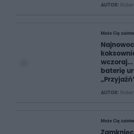
AUTOR:
Rober
Może Cię zainte
Najnowocz
koksownic
wczoraj… 
baterię u
„Przyjaźń
AUTOR:
Rober
Może Cię zainte
Zamknięci