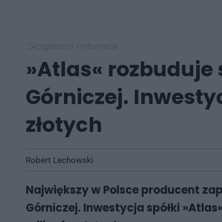
24zaglebie.pl
/
informacje
»Atlas« rozbuduje
Górniczej. Inwest
złotych
Robert Lechowski
Największy w Polsce producent za
Górniczej. Inwestycja spółki »Atlas