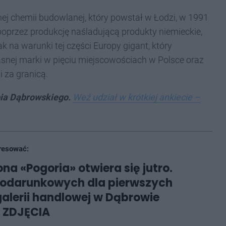
nnej chemii budowlanej, który powstał w Łodzi, w 1991
przez produkcję naśladującą produkty niemieckie,
k na warunki tej części Europy gigant, który
nej marki w pięciu miejscowościach w Polsce oraz
i za granicą.
bia Dąbrowskiego.
Weź udział w krótkiej ankiecie –
resować:
na «Pogoria» otwiera się jutro.
podarunkowych dla pierwszych
galerii handlowej w Dąbrowie
. ZDJĘCIA