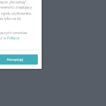
ięcie „Akceptuję”.
ywatności znajdujący
ą zgody użytkownika,
 tylko na tej
 naszych serwisów
esz w
Polityce
Akceptuję