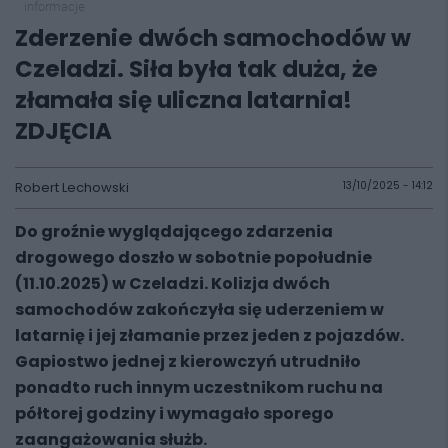
informacje
Zderzenie dwóch samochodów w
Czeladzi. Siła była tak duża, że
złamała się uliczna latarnia!
ZDJĘCIA
Robert Lechowski
13/10/2025 - 14:12
Do groźnie wyglądającego zdarzenia
drogowego doszło w sobotnie popołudnie
(11.10.2025) w Czeladzi. Kolizja dwóch
samochodów zakończyła się uderzeniem w
latarnię i jej złamanie przez jeden z pojazdów.
Gapiostwo jednej z kierowczyń utrudniło
ponadto ruch innym uczestnikom ruchu na
półtorej godziny i wymagało sporego
zaangażowania służb.