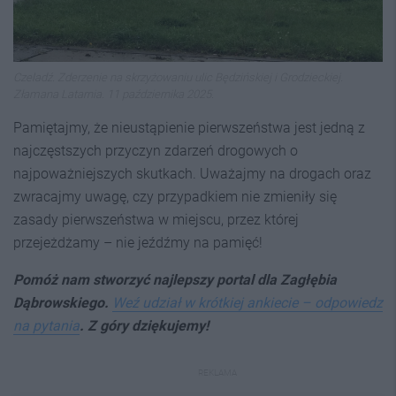
Czeladź. Zderzenie na skrzyżowaniu ulic Będzińskiej i Grodzieckiej.
Złamana Latarnia. 11 października 2025.
Pamiętajmy, że nieustąpienie pierwszeństwa jest jedną z
najczęstszych przyczyn zdarzeń drogowych o
najpoważniejszych skutkach. Uważajmy na drogach oraz
zwracajmy uwagę, czy przypadkiem nie zmieniły się
zasady pierwszeństwa w miejscu, przez której
przejeżdżamy – nie jeźdźmy na pamięć!
Pomóż nam stworzyć najlepszy portal dla Zagłębia
Dąbrowskiego.
Weź udział w krótkiej ankiecie – odpowiedz
na pytania
. Z góry dziękujemy!
REKLAMA