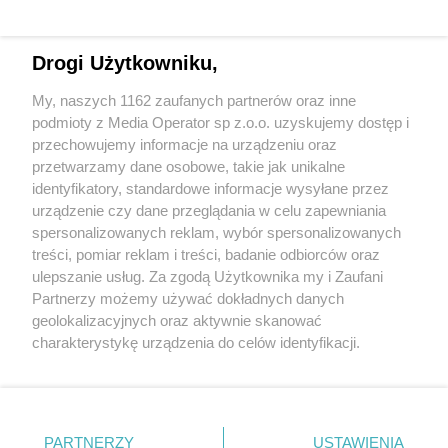
Drogi Użytkowniku,
My, naszych 1162 zaufanych partnerów oraz inne
Wydawca mediów
lokalnych
podmioty z Media Operator sp z.o.o. uzyskujemy dostęp i
przechowujemy informacje na urządzeniu oraz
przetwarzamy dane osobowe, takie jak unikalne
identyfikatory, standardowe informacje wysyłane przez
urządzenie czy dane przeglądania w celu zapewniania
spersonalizowanych reklam, wybór spersonalizowanych
Nie zapomnij
treści, pomiar reklam i treści, badanie odbiorców oraz
zapoznać się z:
polityką prywatności
ulepszanie usług. Za zgodą Użytkownika my i Zaufani
Twoje
miasto
Skontakuj się
z nami
Partnerzy możemy używać dokładnych danych
Piekary Śląskie
Kontakt
geolokalizacyjnych oraz aktywnie skanować
Chorzów
Redakcja
charakterystykę urządzenia do celów identyfikacji.
Tarnowskie Góry
Newsletter
Ruda Śląska
Reklama
Ponieważ cenimy Twoją prywatność, prosimy o zgodę na
Świętochłowice
korzystanie z tych technologii poprzez kliknięcie
Tychy
„Akceptuję”. Zgoda jest dobrowolna i zawsze możesz ją
Bytom
Katowice
zmienić/wycofać klikając przycisk ustawień prywatności
PARTNERZY
USTAWIENIA
Gliwice