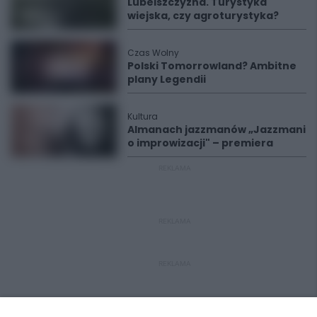
Lubelszczyzna. Turystyka
wiejska, czy agroturystyka?
Czas Wolny
Polski Tomorrowland? Ambitne
plany Legendii
Kultura
Almanach jazzmanów „Jazzmani
o improwizacji" – premiera
REKLAMA
REKLAMA
REKLAMA