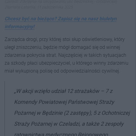
Czeladź. Zderzenie na skrzyżowaniu ulic Będzińskiej i Grodzieckiej.
Złamana Latarnia. 11 października 2025.
Chcesz być na bieżąco? Zapisz się na nasz biuletyn
informacyjny!
Zarządca drogi, przy której stoi słup oświetleniowy, który
uległ zniszczeniu, będzie mógł domagać się od winnej
zdarzenia pokrycia strat. Najczęściej w takich sytuacjach
za szkody płaci ubezpieczyciel, u którego winny zdarzeniu
miał wykupioną polisę od odpowiedzialności cywilnej.
„W akcji wzięło udział 12 strażaków – 7 z
Komendy Powiatowej Państwowej Straży
Pożarnej w Będzinie (2 zastępy), 5 z Ochotniczej
Straży Pożarnej w Czeladzi, a także 2 zespoły
ratownictwa medycznego Rejonowego