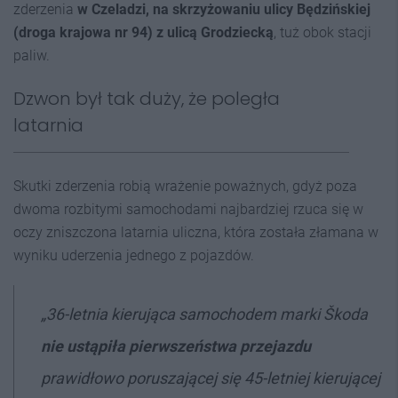
zderzenia
w Czeladzi, na skrzyżowaniu ulicy Będzińskiej
(droga krajowa nr 94) z ulicą Grodziecką
, tuż obok stacji
paliw.
Dzwon był tak duży, że poległa
latarnia
Skutki zderzenia robią wrażenie poważnych, gdyż poza
dwoma rozbitymi samochodami najbardziej rzuca się w
oczy zniszczona latarnia uliczna, która została złamana w
wyniku uderzenia jednego z pojazdów.
„36-letnia kierująca samochodem marki Škoda
nie ustąpiła pierwszeństwa przejazdu
prawidłowo poruszającej się 45-letniej kierującej