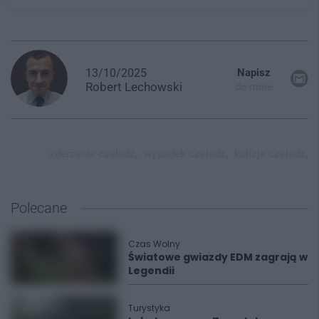
13/10/2025
Napisz
Robert
Lechowski
do mnie
zderzenie czeladź,
wypadek czeladź,
kolizja czeladź,
Polecane
Czas Wolny
Światowe gwiazdy EDM zagrają w
Legendii
Turystyka