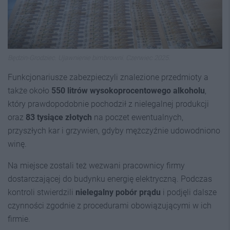
Będzin-Grodziec. Ujawnienie bimbrowni. Czerwiec 2025.
Funkcjonariusze zabezpieczyli znalezione przedmioty a
także około
550 litrów wysokoprocentowego alkoholu
,
który prawdopodobnie pochodził z nielegalnej produkcji
oraz
83 tysiące złotych
na poczet ewentualnych,
przyszłych kar i grzywien, gdyby mężczyźnie udowodniono
winę.
Na miejsce zostali też wezwani pracownicy firmy
dostarczającej do budynku energię elektryczną. Podczas
kontroli stwierdzili
nielegalny pobór prądu
i podjęli dalsze
czynności zgodnie z procedurami obowiązującymi w ich
firmie.