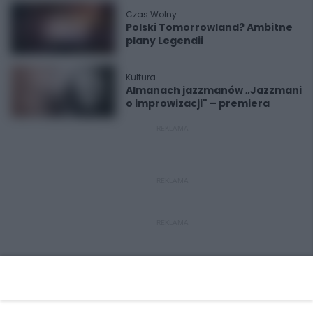
Czas Wolny
Polski Tomorrowland? Ambitne
plany Legendii
Kultura
Almanach jazzmanów „Jazzmani
o improwizacji" – premiera
REKLAMA
REKLAMA
REKLAMA