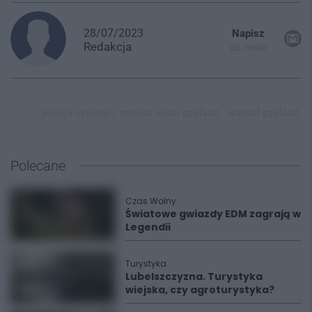
28/07/2023
Napisz
Redakcja
do mnie
policja czeladź,
rozbita wiata czeladź,
wandal czeladź,
Polecane
Czas Wolny
Światowe gwiazdy EDM zagrają w
Legendii
Turystyka
Lubelszczyzna. Turystyka
wiejska, czy agroturystyka?