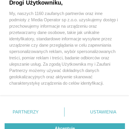
Drogi Użytkowniku,
My, naszych 1160 zaufanych partnerów oraz inne
Wydawca mediów
lokalnych
podmioty z Media Operator sp z.o.o. uzyskujemy dostęp i
przechowujemy informacje na urządzeniu oraz
przetwarzamy dane osobowe, takie jak unikalne
identyfikatory, standardowe informacje wysyłane przez
urządzenie czy dane przeglądania w celu zapewniania
spersonalizowanych reklam, wybór spersonalizowanych
Nie zapomnij
treści, pomiar reklam i treści, badanie odbiorców oraz
zapoznać się z:
polityką prywatności
ulepszanie usług. Za zgodą Użytkownika my i Zaufani
Twoje
miasto
Skontakuj się
z nami
Partnerzy możemy używać dokładnych danych
Piekary Śląskie
Kontakt
geolokalizacyjnych oraz aktywnie skanować
Chorzów
Redakcja
charakterystykę urządzenia do celów identyfikacji.
Tarnowskie Góry
Newsletter
Ruda Śląska
Reklama
Ponieważ cenimy Twoją prywatność, prosimy o zgodę na
Świętochłowice
korzystanie z tych technologii poprzez kliknięcie
Tychy
„Akceptuję”. Zgoda jest dobrowolna i zawsze możesz ją
Bytom
Katowice
zmienić/wycofać klikając przycisk ustawień prywatności
PARTNERZY
USTAWIENIA
Gliwice
znajdujący się w lewym dolnym rogu strony
. Niektóre
Zabrze
Zagłębie
rodzaje przetwarzania danych nie wymagają zgody
Akceptuję
użytkownika, ale masz prawo sprzeciwić się takiemu