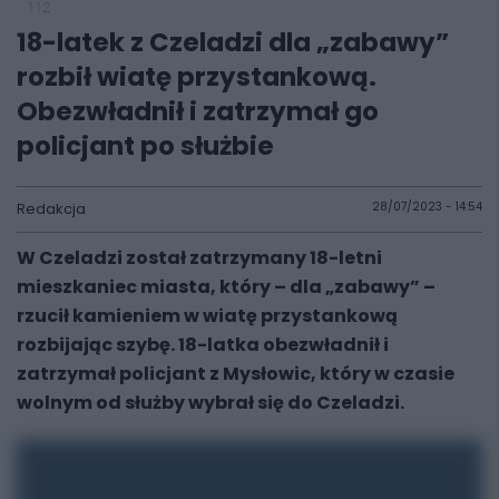
112
18-latek z Czeladzi dla „zabawy”
rozbił wiatę przystankową.
Obezwładnił i zatrzymał go
policjant po służbie
Redakcja
28/07/2023 - 14:54
W Czeladzi został zatrzymany 18-letni
mieszkaniec miasta, który – dla „zabawy” –
rzucił kamieniem w wiatę przystankową
rozbijając szybę. 18-latka obezwładnił i
zatrzymał policjant z Mysłowic, który w czasie
wolnym od służby wybrał się do Czeladzi.