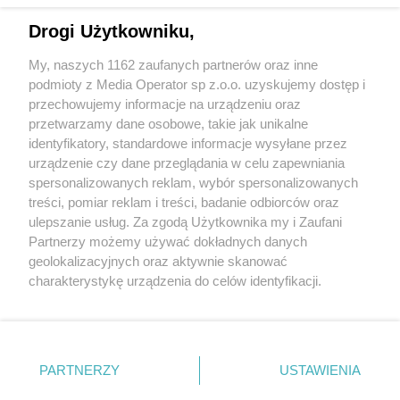
Drogi Użytkowniku,
My, naszych 1162 zaufanych partnerów oraz inne
Wydawca mediów
lokalnych
podmioty z Media Operator sp z.o.o. uzyskujemy dostęp i
przechowujemy informacje na urządzeniu oraz
przetwarzamy dane osobowe, takie jak unikalne
identyfikatory, standardowe informacje wysyłane przez
urządzenie czy dane przeglądania w celu zapewniania
spersonalizowanych reklam, wybór spersonalizowanych
Nie zapomnij
treści, pomiar reklam i treści, badanie odbiorców oraz
zapoznać się z:
polityką prywatności
ulepszanie usług. Za zgodą Użytkownika my i Zaufani
Twoje
miasto
Skontakuj się
z nami
Partnerzy możemy używać dokładnych danych
Piekary Śląskie
Kontakt
geolokalizacyjnych oraz aktywnie skanować
Chorzów
Redakcja
charakterystykę urządzenia do celów identyfikacji.
Tarnowskie Góry
Newsletter
Ruda Śląska
Reklama
Ponieważ cenimy Twoją prywatność, prosimy o zgodę na
Świętochłowice
korzystanie z tych technologii poprzez kliknięcie
Tychy
„Akceptuję”. Zgoda jest dobrowolna i zawsze możesz ją
Bytom
Katowice
zmienić/wycofać klikając przycisk ustawień prywatności
PARTNERZY
USTAWIENIA
Gliwice
znajdujący się w lewym dolnym rogu strony
. Niektóre
Zabrze
Zagłębie