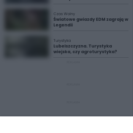
Czas Wolny
Światowe gwiazdy EDM zagrają w
Legendii
Turystyka
Lubelszczyzna. Turystyka
wiejska, czy agroturystyka?
REKLAMA
REKLAMA
REKLAMA