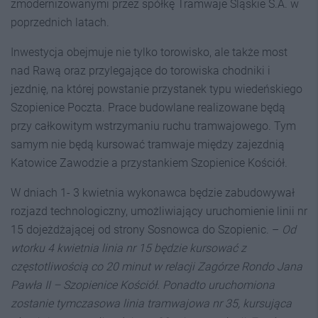
zmodernizowanymi przez spółkę Tramwaje Śląskie S.A. w
poprzednich latach.
Inwestycja obejmuje nie tylko torowisko, ale także most
nad Rawą oraz przylegające do torowiska chodniki i
jezdnię, na której powstanie przystanek typu wiedeńskiego
Szopienice Poczta. Prace budowlane realizowane będą
przy całkowitym wstrzymaniu ruchu tramwajowego. Tym
samym nie będą kursować tramwaje między zajezdnią
Katowice Zawodzie a przystankiem Szopienice Kościół.
W dniach 1- 3 kwietnia wykonawca będzie zabudowywał
rozjazd technologiczny, umożliwiający uruchomienie linii nr
15 dojeżdżającej od strony Sosnowca do Szopienic. –
Od
wtorku 4 kwietnia linia nr 15 będzie kursować z
częstotliwością co 20 minut w relacji Zagórze Rondo Jana
Pawła II – Szopienice Kościół. Ponadto uruchomiona
zostanie tymczasowa linia tramwajowa nr 35, kursująca