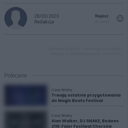
28/03/2023
Napisz
Redakcja
do mnie
tramwaje śląskie,
tramwaje sosnowiec,
zmiany w rozkładzie jazdy sosnowiec,
Polecane
Czas Wolny
Trwają ostatnie przygotowania
do Magic Beats Festival
Czas Wolny
Alan Walker, DJ SNAKE, Bedoes
2115: Fajer Festiwal Chorzów