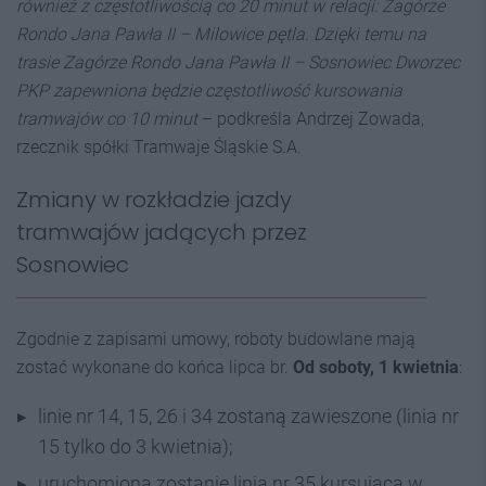
również z częstotliwością co 20 minut w relacji: Zagórze
Rondo Jana Pawła II – Milowice pętla. Dzięki temu na
trasie Zagórze Rondo Jana Pawła II – Sosnowiec Dworzec
PKP zapewniona będzie częstotliwość kursowania
tramwajów co 10 minut
– podkreśla Andrzej Zowada,
rzecznik spółki Tramwaje Śląskie S.A.
Zmiany w rozkładzie jazdy
tramwajów jadących przez
Sosnowiec
Zgodnie z zapisami umowy, roboty budowlane mają
zostać wykonane do końca lipca br.
Od soboty, 1 kwietnia
:
linie nr 14, 15, 26 i 34 zostaną zawieszone (linia nr
15 tylko do 3 kwietnia);
uruchomiona zostanie linia nr 35 kursująca w