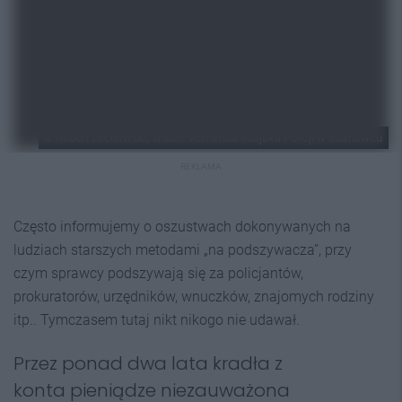
il. Robert Lechowski; źródło: Komenda Miejska Policji w Sosnowcu
REKLAMA
Często informujemy o oszustwach dokonywanych na
ludziach starszych metodami „na podszywacza”, przy
czym sprawcy podszywają się za policjantów,
prokuratorów, urzędników, wnuczków, znajomych rodziny
itp.. Tymczasem tutaj nikt nikogo nie udawał.
Przez ponad dwa lata kradła z
konta pieniądze niezauważona