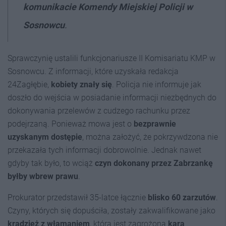
komunikacie Komendy Miejskiej Policji w
Sosnowcu
.
Sprawczynię ustalili funkcjonariusze II Komisariatu KMP w
Sosnowcu. Z informacji, które uzyskała redakcja
24Zagłębie,
kobiety znały się
. Policja nie informuje jak
doszło do wejścia w posiadanie informacji niezbędnych do
dokonywania przelewów z cudzego rachunku przez
podejrzaną. Ponieważ mowa jest o
bezprawnie
uzyskanym dostępie
, można założyć, że pokrzywdzona nie
przekazała tych informacji dobrowolnie. Jednak nawet
gdyby tak było, to wciąż
czyn dokonany przez Zabrzankę
byłby wbrew prawu
.
Prokurator przedstawił 35-latce łącznie
blisko 60 zarzutów
.
Czyny, których się dopuściła, zostały zakwalifikowane jako
kradzież z włamaniem
, która jest zagrożona
karą