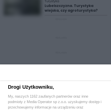
Turystyka
Lubelszczyzna. Turystyka
wiejska, czy agroturystyka?
REKLAMA
REKLAMA
REKLAMA
Drogi Użytkowniku,
My, naszych 1162 zaufanych partnerów oraz inne
Wydawca mediów
lokalnych
podmioty z Media Operator sp z.o.o. uzyskujemy dostęp i
przechowujemy informacje na urządzeniu oraz