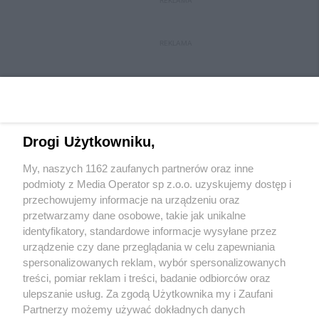
REKLAMA
REKLAMA
Drogi Użytkowniku,
My, naszych 1162 zaufanych partnerów oraz inne
Wydawca mediów
lokalnych
podmioty z Media Operator sp z.o.o. uzyskujemy dostęp i
przechowujemy informacje na urządzeniu oraz
przetwarzamy dane osobowe, takie jak unikalne
identyfikatory, standardowe informacje wysyłane przez
urządzenie czy dane przeglądania w celu zapewniania
spersonalizowanych reklam, wybór spersonalizowanych
Nie zapomnij
treści, pomiar reklam i treści, badanie odbiorców oraz
zapoznać się z:
polityką prywatności
ulepszanie usług. Za zgodą Użytkownika my i Zaufani
Twoje
miasto
Skontakuj się
z nami
Partnerzy możemy używać dokładnych danych