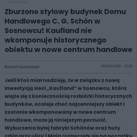
architektura
Zburzono stylowy budynek Domu
Handlowego C. G. Schön w
Sosnowcu! Kaufland nie
wkomponuje historycznego
obiektu w nowe centrum handlowe
Robert Lechowski
09/05/2025 - 21:20
Jeśli ktoś miał nadzieję, że w związku z nową
inwestycją sieci „Kaufland” w Sosnowcu, która
wiąże się z koniecznością rozbiórki historycznych
budynków, ocaleje choć najcenniejszy obiekt i
zostanie wkomponowany w nowe centrum
handlowe, może ją niniejszym porzucić.
Wyburzenia byłej fabryki Schönów oraz huty
szkła przy ulicy 1 Maja rozpoczęły się na początku