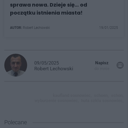
sprawa nowa. Dzieje się… od
początku istnienia miasta!
AUTOR:
Robert Lechowski
19/01/2025
09/05/2025
Napisz
Robert
Lechowski
do mnie
kaufland sosnowiec,
schoen,
schon,
wyburzenie sosnowiec,
huta szkła sosnowiec,
Polecane