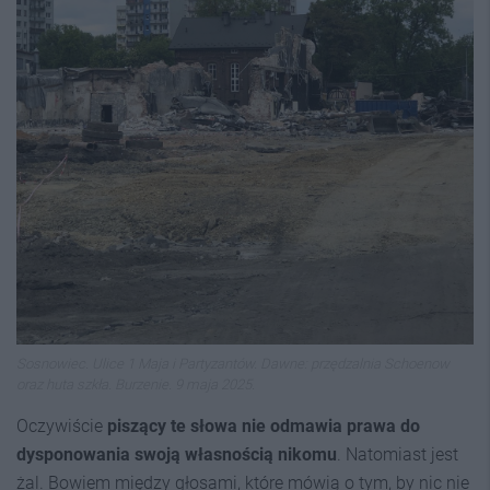
Sosnowiec. Ulice 1 Maja i Partyzantów. Dawne: przędzalnia Schoenow
oraz huta szkła. Burzenie. 9 maja 2025.
Oczywiście
piszący te słowa nie odmawia prawa do
dysponowania swoją własnością nikomu
. Natomiast jest
żal. Bowiem między głosami, które mówią o tym, by nic nie