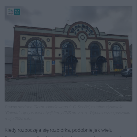
Dawna siedziba "Domu Handlowego C. G. Schön", ostatnio dyskoteka
"Galeria". Ujęty w inwestycji firmy CNS sp. z o. o.. Wyburzony na początku
maja 2025 roku.
Kiedy rozpoczęła się rozbiórka, podobnie jak wielu