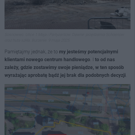
Sosnowiec. Ulice 1 Maja i Partyzantów. Dawne: przędzalnia Schoenow
oraz huta szkła. Burzenie. 9 maja 2025.
Pamiętajmy jednak, że to
my jesteśmy potencjalnymi
klientami nowego centrum handlowego
. I
to od nas
zależy, gdzie zostawimy swoje pieniądze, w ten sposób
wyrażając aprobatę bądź jej brak dla podobnych decyzji
.