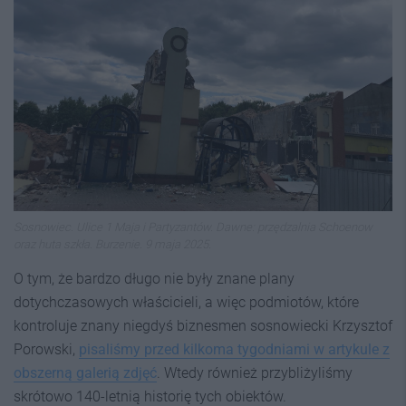
Sosnowiec. Ulice 1 Maja i Partyzantów. Dawne: przędzalnia Schoenow
oraz huta szkła. Burzenie. 9 maja 2025.
O tym, że bardzo długo nie były znane plany
dotychczasowych właścicieli, a więc podmiotów, które
kontroluje znany niegdyś biznesmen sosnowiecki Krzysztof
Porowski,
pisaliśmy przed kilkoma tygodniami w artykule z
obszerną galerią zdjęć
. Wtedy również przybliżyliśmy
skrótowo 140-letnią historię tych obiektów.