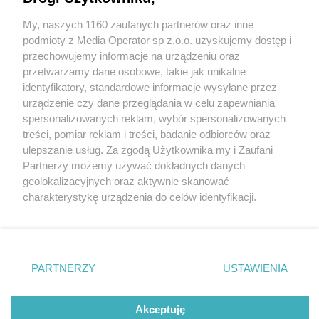
Czy „zombie drug” spowodował agresję
Skoczowianina w Sosnowcu, którą zakończyła
My, naszych 1160 zaufanych partnerów oraz inne
Wydawca mediów
lokalnych
śmierć od policyjnych kul?
podmioty z Media Operator sp z.o.o. uzyskujemy dostęp i
przechowujemy informacje na urządzeniu oraz
3 / 8
przetwarzamy dane osobowe, takie jak unikalne
identyfikatory, standardowe informacje wysyłane przez
Sosnowiec. Skrzyżowanie ulic
urządzenie czy dane przeglądania w celu zapewniania
spersonalizowanych reklam, wybór spersonalizowanych
Franciszkańskiej i
Nie zapomnij
treści, pomiar reklam i treści, badanie odbiorców oraz
zapoznać się z:
polityką prywatności
ulepszanie usług. Za zgodą Użytkownika my i Zaufani
Stanisława Mikołajczyka.
Twoje
miasto
Skontakuj się
z nami
Partnerzy możemy używać dokładnych danych
Piekary Śląskie
Kontakt
Laweta wywozi uszkodzony
geolokalizacyjnych oraz aktywnie skanować
Chorzów
Redakcja
charakterystykę urządzenia do celów identyfikacji.
Tarnowskie Góry
Newsletter
pojazd maczetą przez
Ruda Śląska
Reklama
Ponieważ cenimy Twoją prywatność, prosimy o zgodę na
Świętochłowice
korzystanie z tych technologii poprzez kliknięcie
Tychy
mężczyznę, którego Policja
„Akceptuję”. Zgoda jest dobrowolna i zawsze możesz ją
Bytom
Katowice
zmienić/wycofać klikając przycisk ustawień prywatności
zastrzeliła rano. 31 lipca
PARTNERZY
USTAWIENIA
Gliwice
znajdujący się w lewym dolnym rogu strony
. Niektóre
Zabrze
Zagłębie
rodzaje przetwarzania danych nie wymagają zgody
2025.
użytkownika, ale masz prawo sprzeciwić się takiemu
Akceptuję