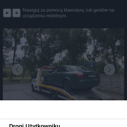
REKLAMA
Nawiguj za pomocą klawiatury, lub gestów na
urządzeniu mobilnym.
fot: fot.: Robert Lechowski @ ŚLĄZAG / 24Zagłębie
Drogi Użytkowniku,