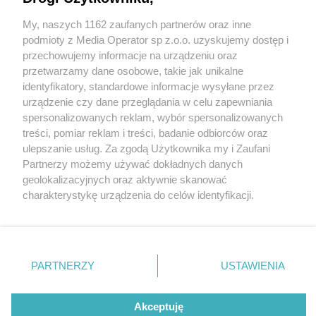
Wstrząsająca zbrodnia w Dąbrowie Górniczej.
FOTO + VIDEO
My, naszych 1162 zaufanych partnerów oraz inne
Wydawca mediów
lokalnych
podmioty z Media Operator sp z.o.o. uzyskujemy dostęp i
6 / 6
przechowujemy informacje na urządzeniu oraz
przetwarzamy dane osobowe, takie jak unikalne
Dąbrowa Górnicza.
identyfikatory, standardowe informacje wysyłane przez
urządzenie czy dane przeglądania w celu zapewniania
Zatrzymanie 41-latka
spersonalizowanych reklam, wybór spersonalizowanych
Nie zapomnij
podejrzanego o zabójstwo
treści, pomiar reklam i treści, badanie odbiorców oraz
zapoznać się z:
polityką prywatności
ulepszanie usług. Za zgodą Użytkownika my i Zaufani
Twoje
miasto
Skontakuj się
z nami
87-latki. 22 sierpnia 2025.
Partnerzy możemy używać dokładnych danych
Piekary Śląskie
Kontakt
geolokalizacyjnych oraz aktywnie skanować
Chorzów
Redakcja
charakterystykę urządzenia do celów identyfikacji.
Tarnowskie Góry
Newsletter
Ruda Śląska
Reklama
Ponieważ cenimy Twoją prywatność, prosimy o zgodę na
Wróć do artykułu:
Świętochłowice
Zamordował staruszkę z rodziny, by ją okraść?
korzystanie z tych technologii poprzez kliknięcie
Tychy
Wstrząsająca zbrodnia w Dąbrowie Górniczej.
„Akceptuję”. Zgoda jest dobrowolna i zawsze możesz ją
Bytom
FOTO + VIDEO
Katowice
zmienić/wycofać klikając przycisk ustawień prywatności
PARTNERZY
USTAWIENIA
Gliwice
znajdujący się w lewym dolnym rogu strony
. Niektóre
Zabrze
Zagłębie
rodzaje przetwarzania danych nie wymagają zgody
REKLAMA
użytkownika, ale masz prawo sprzeciwić się takiemu
Akceptuję