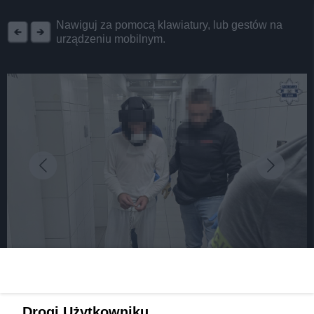
REKLAMA
Nawiguj za pomocą klawiatury, lub gestów na
urządzeniu mobilnym.
fot: źródło: Komenda Miejska Policji w Dąbrowie Górniczej
Zamordował staruszkę z rodziny, by ją okraść?
Drogi Użytkowniku,