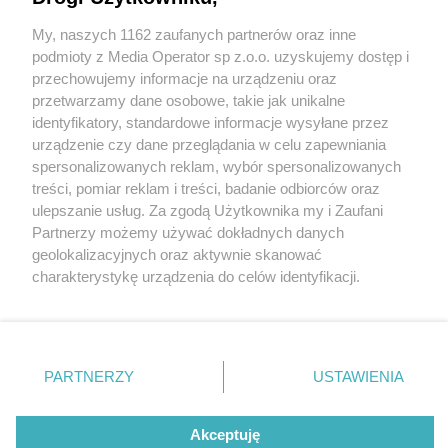
Wstrząsająca zbrodnia w Dąbrowie Górniczej.
FOTO + VIDEO
My, naszych 1162 zaufanych partnerów oraz inne
Wydawca mediów
lokalnych
podmioty z Media Operator sp z.o.o. uzyskujemy dostęp i
przechowujemy informacje na urządzeniu oraz
przetwarzamy dane osobowe, takie jak unikalne
1 / 6
identyfikatory, standardowe informacje wysyłane przez
urządzenie czy dane przeglądania w celu zapewniania
Dąbrowa Górnicza.
spersonalizowanych reklam, wybór spersonalizowanych
Nie zapomnij
Zatrzymanie 41-latka
treści, pomiar reklam i treści, badanie odbiorców oraz
zapoznać się z:
polityką prywatności
ulepszanie usług. Za zgodą Użytkownika my i Zaufani
Twoje
miasto
Skontakuj się
z nami
podejrzanego o zabójstwo
Partnerzy możemy używać dokładnych danych
Piekary Śląskie
Kontakt
geolokalizacyjnych oraz aktywnie skanować
Chorzów
Redakcja
87-latki. 22 sierpnia 2025.
charakterystykę urządzenia do celów identyfikacji.
Tarnowskie Góry
Newsletter
Ruda Śląska
Reklama
Ponieważ cenimy Twoją prywatność, prosimy o zgodę na
Świętochłowice
korzystanie z tych technologii poprzez kliknięcie
Tychy
„Akceptuję”. Zgoda jest dobrowolna i zawsze możesz ją
Bytom
Katowice
zmienić/wycofać klikając przycisk ustawień prywatności
REKLAMA
PARTNERZY
USTAWIENIA
Gliwice
znajdujący się w lewym dolnym rogu strony
. Niektóre
Zabrze
Zagłębie
rodzaje przetwarzania danych nie wymagają zgody
użytkownika, ale masz prawo sprzeciwić się takiemu
Akceptuję