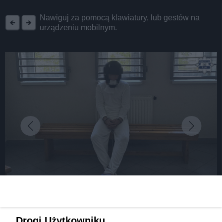
REKLAMA
Nawiguj za pomocą klawiatury, lub gestów na
urządzeniu mobilnym.
fot: źródło: Komenda Miejska Policji w Dąbrowie Górniczej
Zamordował staruszkę z rodziny, by ją okraść?
Drogi Użytkowniku,