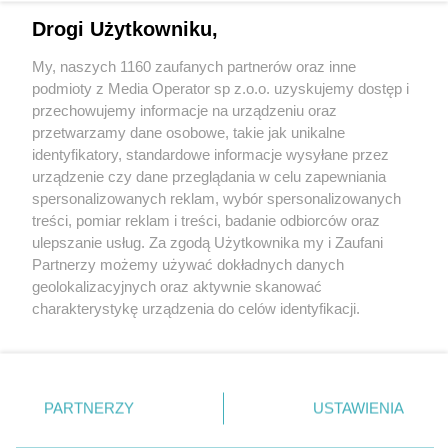
Drogi Użytkowniku,
My, naszych 1160 zaufanych partnerów oraz inne
Wydawca mediów
lokalnych
podmioty z Media Operator sp z.o.o. uzyskujemy dostęp i
przechowujemy informacje na urządzeniu oraz
przetwarzamy dane osobowe, takie jak unikalne
identyfikatory, standardowe informacje wysyłane przez
urządzenie czy dane przeglądania w celu zapewniania
spersonalizowanych reklam, wybór spersonalizowanych
Nie zapomnij
treści, pomiar reklam i treści, badanie odbiorców oraz
zapoznać się z:
polityką prywatności
ulepszanie usług. Za zgodą Użytkownika my i Zaufani
Twoje
miasto
Skontakuj się
z nami
Partnerzy możemy używać dokładnych danych
Piekary Śląskie
Kontakt
geolokalizacyjnych oraz aktywnie skanować
Chorzów
Redakcja
charakterystykę urządzenia do celów identyfikacji.
Tarnowskie Góry
Newsletter
Ruda Śląska
Reklama
Ponieważ cenimy Twoją prywatność, prosimy o zgodę na
Świętochłowice
korzystanie z tych technologii poprzez kliknięcie
Tychy
„Akceptuję”. Zgoda jest dobrowolna i zawsze możesz ją
Bytom
Katowice
zmienić/wycofać klikając przycisk ustawień prywatności
PARTNERZY
USTAWIENIA
Gliwice
znajdujący się w lewym dolnym rogu strony
. Niektóre
Zabrze
Zagłębie
rodzaje przetwarzania danych nie wymagają zgody