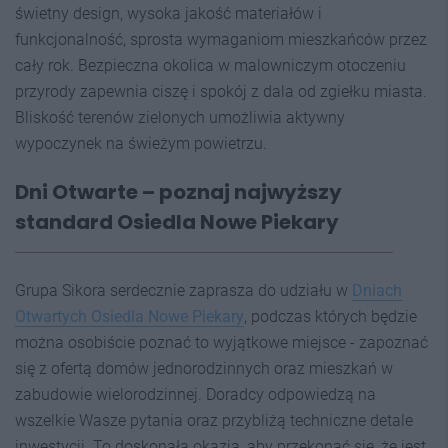
świetny design, wysoka jakość materiałów i
funkcjonalność, sprosta wymaganiom mieszkańców przez
cały rok. Bezpieczna okolica w malowniczym otoczeniu
przyrody zapewnia ciszę i spokój z dala od zgiełku miasta.
Bliskość terenów zielonych umożliwia aktywny
wypoczynek na świeżym powietrzu.
Dni Otwarte –
p
oznaj najwyższy
standard Osiedla Nowe Piekary
Grupa Sikora serdecznie zaprasza do udziału w
Dniach
Otwartych Osiedla Nowe Piekary
, podczas których będzie
można osobiście poznać to wyjątkowe miejsce - zapoznać
się z ofertą domów jednorodzinnych oraz mieszkań w
zabudowie wielorodzinnej. Doradcy odpowiedzą na
wszelkie Wasze pytania oraz przybliżą techniczne detale
inwestycji. To doskonała okazja, aby przekonać się, że jest