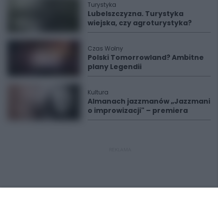
Turystyka
Lubelszczyzna. Turystyka
wiejska, czy agroturystyka?
Czas Wolny
Polski Tomorrowland? Ambitne
plany Legendii
Kultura
Almanach jazzmanów „Jazzmani
o improwizacji" – premiera
REKLAMA