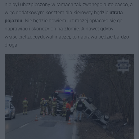
nie był ubezpieczony w ramach tak zwanego auto casco, a
więc dodatkowym kosztem dla kierowcy będzie
utrata
pojazdu
. Nie będzie bowiem już raczej opłacało się go
naprawiać i skończy on na złomie. A nawet gdyby
właściciel zdecydował inaczej, to naprawa będzie bardzo
droga.