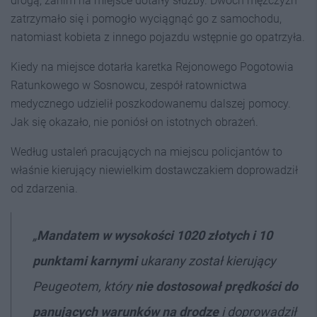
drogą, zanim na miejsce dotarły służby. Dwóch mężczyzn
zatrzymało się i pomogło wyciągnąć go z samochodu,
natomiast kobieta z innego pojazdu wstępnie go opatrzyła.
Kiedy na miejsce dotarła karetka Rejonowego Pogotowia
Ratunkowego w Sosnowcu, zespół ratownictwa
medycznego udzielił poszkodowanemu dalszej pomocy.
Jak się okazało, nie poniósł on istotnych obrażeń.
Według ustaleń pracujących na miejscu policjantów to
właśnie kierujący niewielkim dostawczakiem doprowadził
od zdarzenia.
„
Mandatem w wysokości 1020 złotych i 10
punktami karnymi
ukarany został kierujący
Peugeotem, który
nie dostosował prędkości do
panujących warunków na drodze
i doprowadził