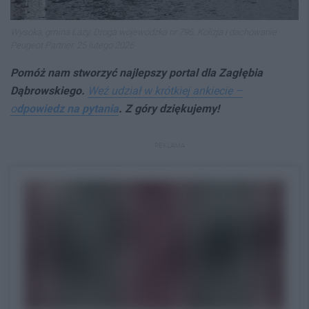
Wysoka, gmina Łazy. Droga wojewódzka nr 796. Kolizja i dachowanie.
Peugeot Partner. 25 lutego 2026
Pomóż nam stworzyć najlepszy p
ortal dla Zagłębia
Dąbrowskiego.
Weź udział w krótkiej ankiecie –
o
dpowiedz na pytania
. Z góry dziękujemy!
REKLAMA