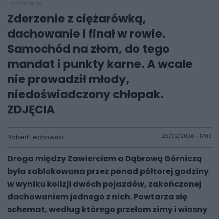
informacje
Zderzenie z ciężarówką,
dachowanie i finał w rowie.
Samochód na złom, do tego
mandat i punkty karne. A wcale
nie prowadził młody,
niedoświadczony chłopak.
ZDJĘCIA
Robert Lechowski
25/02/2026 - 17:09
Droga między Zawierciem a Dąbrową Górniczą
była zablokowana przez ponad półtorej godziny
w wyniku kolizji dwóch pojazdów, zakończonej
dachowaniem
jednego z nich. Powtarza się
schemat, według którego przełom zimy i wiosny