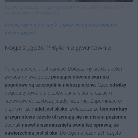
Wysoka, gmina Łazy. Droga wojewódzka nr 796. Kolizja i dachowanie.
Peugeot Partner. 25 lutego 2026
Chcesz być na bieżąco? Zapisz się na nasz biuletyn
informacyjny!
Noga z „gazu”? Byle nie gwałtownie
Policja apeluje o ostrożność. Dołączamy się do apelu i
zwracamy uwagę, że
panujące obecnie warunki
pogodowe są szczególnie niebezpieczne.
Czas
odwilży
i
pogoda typowa dla przedwiośnia skłania czasem
kierowców do szybszej jazdy, niż zimą. Zapominają oni
przy tym, że n
adal jest ślisko
, zwłaszcza że
temperatury
przygruntowe często utrzymują się na niskim poziomie
.
Jednak
nawet niezamarznięta woda też sprawia, że
nawierzchnia jest śliska
. Do tego na jezdniach często