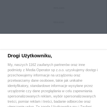
REKLAMA
REKLAMA
Drogi Użytkowniku,
My, naszych 1162 zaufanych partnerów oraz inne
Wydawca mediów
lokalnych
podmioty z Media Operator sp z.o.o. uzyskujemy dostęp i
przechowujemy informacje na urządzeniu oraz
przetwarzamy dane osobowe, takie jak unikalne
identyfikatory, standardowe informacje wysyłane przez
urządzenie czy dane przeglądania w celu zapewniania
spersonalizowanych reklam, wybór spersonalizowanych
Nie zapomnij
treści, pomiar reklam i treści, badanie odbiorców oraz
zapoznać się z:
polityką prywatności
ulepszanie usług. Za zgodą Użytkownika my i Zaufani