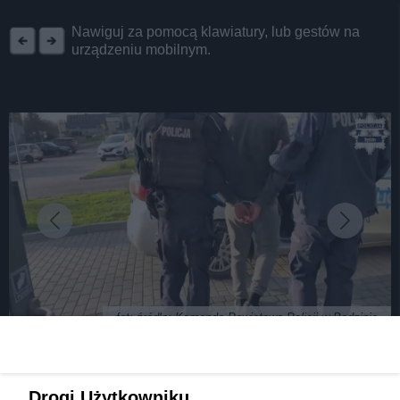
REKLAMA
Nawiguj za pomocą klawiatury, lub gestów na
urządzeniu mobilnym.
fot: źródło: Komenda Powiatowa Policji w Będzinie
Spalił samochody rodziców swej byłej
Drogi Użytkowniku,