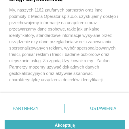
dziewczyny koktajlami Mołotowa. Dlatego, że…
odebrano mu kluczyki
My, naszych 1162 zaufanych partnerów oraz inne
Wydawca mediów
lokalnych
podmioty z Media Operator sp z.o.o. uzyskujemy dostęp i
przechowujemy informacje na urządzeniu oraz
5 / 7
przetwarzamy dane osobowe, takie jak unikalne
identyfikatory, standardowe informacje wysyłane przez
Wymysłów. Podpalenie
urządzenie czy dane przeglądania w celu zapewniania
spersonalizowanych reklam, wybór spersonalizowanych
samochodów przy ulicy
Nie zapomnij
treści, pomiar reklam i treści, badanie odbiorców oraz
zapoznać się z:
polityką prywatności
Ogrodowej. Podejrzany
ulepszanie usług. Za zgodą Użytkownika my i Zaufani
Twoje
miasto
Skontakuj się
z nami
Partnerzy możemy używać dokładnych danych
mieszkaniec Piekar Śląskich.
Piekary Śląskie
Kontakt
geolokalizacyjnych oraz aktywnie skanować
Chorzów
Redakcja
charakterystykę urządzenia do celów identyfikacji.
Tarnowskie Góry
Newsletter
9 listopada 2025.
Ruda Śląska
Reklama
Ponieważ cenimy Twoją prywatność, prosimy o zgodę na
Świętochłowice
korzystanie z tych technologii poprzez kliknięcie
Tychy
„Akceptuję”. Zgoda jest dobrowolna i zawsze możesz ją
Bytom
Katowice
zmienić/wycofać klikając przycisk ustawień prywatności
PARTNERZY
USTAWIENIA
Gliwice
REKLAMA
znajdujący się w lewym dolnym rogu strony
. Niektóre
Zabrze
Zagłębie
rodzaje przetwarzania danych nie wymagają zgody
użytkownika, ale masz prawo sprzeciwić się takiemu
Akceptuję