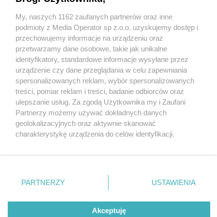
dziewczyny koktajlami Mołotowa. Dlatego, że…
odebrano mu kluczyki
My, naszych 1162 zaufanych partnerów oraz inne
Wydawca mediów
lokalnych
podmioty z Media Operator sp z.o.o. uzyskujemy dostęp i
przechowujemy informacje na urządzeniu oraz
1 / 7
przetwarzamy dane osobowe, takie jak unikalne
identyfikatory, standardowe informacje wysyłane przez
Wymysłów. Podpalenie
urządzenie czy dane przeglądania w celu zapewniania
spersonalizowanych reklam, wybór spersonalizowanych
samochodów przy ulicy
Nie zapomnij
treści, pomiar reklam i treści, badanie odbiorców oraz
zapoznać się z:
polityką prywatności
Ogrodowej. Podejrzany
ulepszanie usług. Za zgodą Użytkownika my i Zaufani
Twoje
miasto
Skontakuj się
z nami
Partnerzy możemy używać dokładnych danych
mieszkaniec Piekar Śląskich.
Piekary Śląskie
Kontakt
geolokalizacyjnych oraz aktywnie skanować
Chorzów
Redakcja
charakterystykę urządzenia do celów identyfikacji.
Tarnowskie Góry
Newsletter
9 listopada 2025.
Ruda Śląska
Reklama
Ponieważ cenimy Twoją prywatność, prosimy o zgodę na
Świętochłowice
korzystanie z tych technologii poprzez kliknięcie
Tychy
„Akceptuję”. Zgoda jest dobrowolna i zawsze możesz ją
Bytom
Katowice
zmienić/wycofać klikając przycisk ustawień prywatności
PARTNERZY
USTAWIENIA
Gliwice
REKLAMA
znajdujący się w lewym dolnym rogu strony
. Niektóre
Zabrze
Zagłębie
rodzaje przetwarzania danych nie wymagają zgody
użytkownika, ale masz prawo sprzeciwić się takiemu
Akceptuję