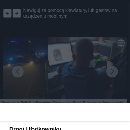
REKLAMA
Nawiguj za pomocą klawiatury, lub gestów na
urządzeniu mobilnym.
a Powiatowa Policji w Będzinie, Ochotnicza Straż Pożarna w Wymysłowie
Spalił samochody rodziców swej byłej
Drogi Użytkowniku,