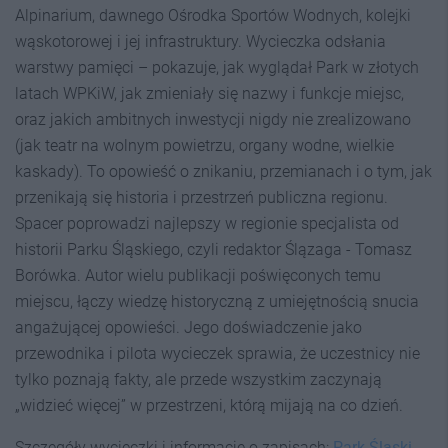
Alpinarium, dawnego Ośrodka Sportów Wodnych, kolejki
wąskotorowej i jej infrastruktury. Wycieczka odsłania
warstwy pamięci – pokazuje, jak wyglądał Park w złotych
latach WPKiW, jak zmieniały się nazwy i funkcje miejsc,
oraz jakich ambitnych inwestycji nigdy nie zrealizowano
(jak teatr na wolnym powietrzu, organy wodne, wielkie
kaskady). To opowieść o znikaniu, przemianach i o tym, jak
przenikają się historia i przestrzeń publiczna regionu.
Spacer poprowadzi najlepszy w regionie specjalista od
historii Parku Śląskiego, czyli redaktor Ślązaga - Tomasz
Borówka. Autor wielu publikacji poświęconych temu
miejscu, łączy wiedzę historyczną z umiejętnością snucia
angażującej opowieści. Jego doświadczenie jako
przewodnika i pilota wycieczek sprawia, że uczestnicy nie
tylko poznają fakty, ale przede wszystkim zaczynają
„widzieć więcej” w przestrzeni, którą mijają na co dzień.
Szczegóły wycieczki i informacje o zapisach:
Park Śląski