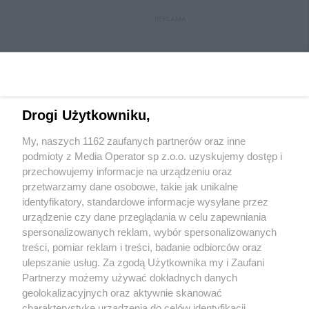
REKLAMA
Drogi Użytkowniku,
My, naszych 1162 zaufanych partnerów oraz inne
Wydawca mediów
lokalnych
podmioty z Media Operator sp z.o.o. uzyskujemy dostęp i
przechowujemy informacje na urządzeniu oraz
przetwarzamy dane osobowe, takie jak unikalne
identyfikatory, standardowe informacje wysyłane przez
urządzenie czy dane przeglądania w celu zapewniania
spersonalizowanych reklam, wybór spersonalizowanych
Nie zapomnij
treści, pomiar reklam i treści, badanie odbiorców oraz
zapoznać się z:
polityką prywatności
ulepszanie usług. Za zgodą Użytkownika my i Zaufani
Twoje
miasto
Skontakuj się
z nami
Partnerzy możemy używać dokładnych danych
Piekary Śląskie
Kontakt
geolokalizacyjnych oraz aktywnie skanować
Chorzów
Redakcja
charakterystykę urządzenia do celów identyfikacji.