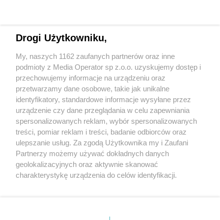
Drogi Użytkowniku,
My, naszych 1162 zaufanych partnerów oraz inne
Wydawca mediów
lokalnych
podmioty z Media Operator sp z.o.o. uzyskujemy dostęp i
przechowujemy informacje na urządzeniu oraz
przetwarzamy dane osobowe, takie jak unikalne
identyfikatory, standardowe informacje wysyłane przez
urządzenie czy dane przeglądania w celu zapewniania
spersonalizowanych reklam, wybór spersonalizowanych
Nie zapomnij
treści, pomiar reklam i treści, badanie odbiorców oraz
zapoznać się z:
polityką prywatności
ulepszanie usług. Za zgodą Użytkownika my i Zaufani
Twoje
miasto
Skontaktuj się
z nami
Partnerzy możemy używać dokładnych danych
Piekary Śląskie
Kontakt
geolokalizacyjnych oraz aktywnie skanować
Chorzów
Redakcja
charakterystykę urządzenia do celów identyfikacji.
Tarnowskie Góry
Newsletter
Ruda Śląska
Reklama
Ponieważ cenimy Twoją prywatność, prosimy o zgodę na
Świętochłowice
korzystanie z tych technologii poprzez kliknięcie
Tychy
„Akceptuję”. Zgoda jest dobrowolna i zawsze możesz ją
Bytom
Katowice
zmienić/wycofać klikając przycisk ustawień prywatności