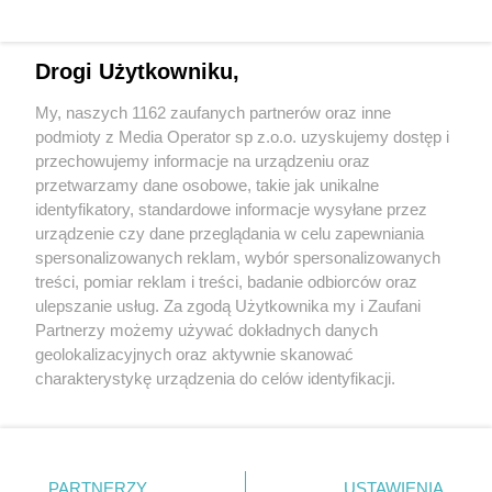
Drogi Użytkowniku,
My, naszych 1162 zaufanych partnerów oraz inne
Wydawca mediów
lokalnych
podmioty z Media Operator sp z.o.o. uzyskujemy dostęp i
przechowujemy informacje na urządzeniu oraz
przetwarzamy dane osobowe, takie jak unikalne
identyfikatory, standardowe informacje wysyłane przez
urządzenie czy dane przeglądania w celu zapewniania
spersonalizowanych reklam, wybór spersonalizowanych
Nie zapomnij
treści, pomiar reklam i treści, badanie odbiorców oraz
zapoznać się z:
polityką prywatności
ulepszanie usług. Za zgodą Użytkownika my i Zaufani
Twoje
miasto
Skontaktuj się
z nami
Partnerzy możemy używać dokładnych danych
Piekary Śląskie
Kontakt
geolokalizacyjnych oraz aktywnie skanować
Chorzów
Redakcja
charakterystykę urządzenia do celów identyfikacji.
Tarnowskie Góry
Newsletter
Ruda Śląska
Reklama
Ponieważ cenimy Twoją prywatność, prosimy o zgodę na
Świętochłowice
korzystanie z tych technologii poprzez kliknięcie
Tychy
„Akceptuję”. Zgoda jest dobrowolna i zawsze możesz ją
Bytom
Katowice
zmienić/wycofać klikając przycisk ustawień prywatności
PARTNERZY
USTAWIENIA
Gliwice