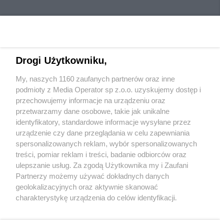
Drogi Użytkowniku,
My, naszych 1160 zaufanych partnerów oraz inne
Wydawca mediów
lokalnych
podmioty z Media Operator sp z.o.o. uzyskujemy dostęp i
przechowujemy informacje na urządzeniu oraz
przetwarzamy dane osobowe, takie jak unikalne
identyfikatory, standardowe informacje wysyłane przez
urządzenie czy dane przeglądania w celu zapewniania
spersonalizowanych reklam, wybór spersonalizowanych
Nie zapomnij
treści, pomiar reklam i treści, badanie odbiorców oraz
zapoznać się z:
polityką prywatności
ulepszanie usług. Za zgodą Użytkownika my i Zaufani
Twoje
miasto
Skontaktuj się
z nami
Partnerzy możemy używać dokładnych danych
Piekary Śląskie
Kontakt
geolokalizacyjnych oraz aktywnie skanować
Chorzów
Redakcja
charakterystykę urządzenia do celów identyfikacji.
Tarnowskie Góry
Newsletter
Ruda Śląska
Reklama
Ponieważ cenimy Twoją prywatność, prosimy o zgodę na
Świętochłowice
korzystanie z tych technologii poprzez kliknięcie