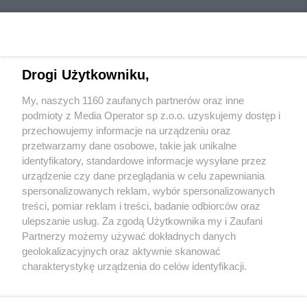
Drogi Użytkowniku,
My, naszych 1160 zaufanych partnerów oraz inne
Wydawca mediów
lokalnych
podmioty z Media Operator sp z.o.o. uzyskujemy dostęp i
przechowujemy informacje na urządzeniu oraz
przetwarzamy dane osobowe, takie jak unikalne
identyfikatory, standardowe informacje wysyłane przez
urządzenie czy dane przeglądania w celu zapewniania
spersonalizowanych reklam, wybór spersonalizowanych
Nie zapomnij
treści, pomiar reklam i treści, badanie odbiorców oraz
zapoznać się z:
polityką prywatności
ulepszanie usług. Za zgodą Użytkownika my i Zaufani
Twoje
miasto
Skontaktuj się
z nami
Partnerzy możemy używać dokładnych danych
Piekary Śląskie
Kontakt
geolokalizacyjnych oraz aktywnie skanować
Chorzów
Redakcja
charakterystykę urządzenia do celów identyfikacji.
Tarnowskie Góry
Newsletter
Ruda Śląska
Reklama
Ponieważ cenimy Twoją prywatność, prosimy o zgodę na
Świętochłowice
korzystanie z tych technologii poprzez kliknięcie
Tychy