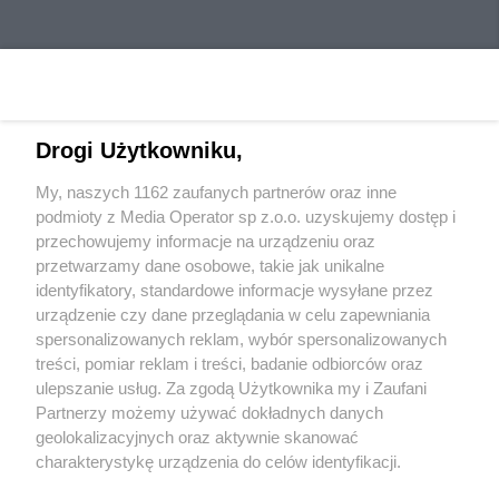
Drogi Użytkowniku,
My, naszych 1162 zaufanych partnerów oraz inne
Wydawca mediów
lokalnych
podmioty z Media Operator sp z.o.o. uzyskujemy dostęp i
przechowujemy informacje na urządzeniu oraz
przetwarzamy dane osobowe, takie jak unikalne
identyfikatory, standardowe informacje wysyłane przez
urządzenie czy dane przeglądania w celu zapewniania
spersonalizowanych reklam, wybór spersonalizowanych
Nie zapomnij
treści, pomiar reklam i treści, badanie odbiorców oraz
zapoznać się z:
polityką prywatności
ulepszanie usług. Za zgodą Użytkownika my i Zaufani
Twoje
miasto
Skontaktuj się
z nami
Partnerzy możemy używać dokładnych danych
Piekary Śląskie
Kontakt
geolokalizacyjnych oraz aktywnie skanować
Chorzów
Redakcja
charakterystykę urządzenia do celów identyfikacji.
Tarnowskie Góry
Newsletter
Ruda Śląska
Reklama
Ponieważ cenimy Twoją prywatność, prosimy o zgodę na