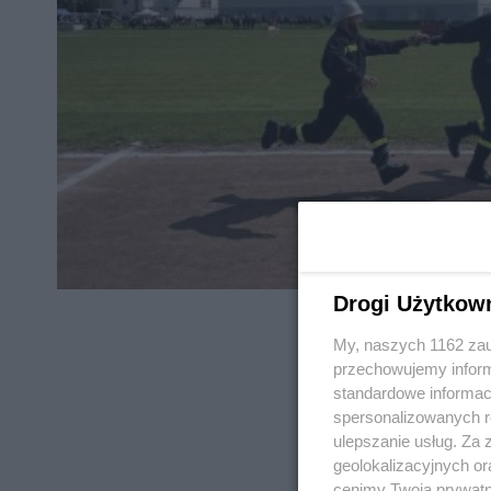
Drogi Użytkow
My, naszych 1162 zau
przechowujemy informa
standardowe informac
spersonalizowanych re
REKLAMA
ulepszanie usług. Za
geolokalizacyjnych or
cenimy Twoją prywatno