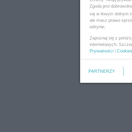
Zgoda jest dobrowoln
się w lewym dolnym r
ale masz prawo sprzec
witrynie.
REKLAMA
Zapoznaj się z poniż
internetowych. Szcze
Prywatności
i
Cookie
PARTNERZY