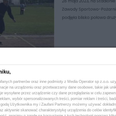
28 maja 2023, na Stadionie
Zawody Sportowo-Pożarnic
podjęła blisko połowa dru
niku,
fanych partnerów oraz inne podmioty z Media Operator sp z.o.o. uz
cje na urządzeniu oraz przetwarzamy dane osobowe, takie jak unika
je wysyłane przez urządzenie czy dane przeglądania w celu zapewn
klam, wybór spersonalizowanych treści, pomiar reklam i treści, bad
 zgodą Użytkownika my i Zaufani Partnerzy możemy używać dokład
az aktywnie skanować charakterystykę urządzenia do celów identyfi
ść, prosimy o zgodę na korzystanie z tych technologii poprzez klikn