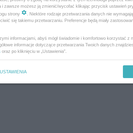
a i zawsze możesz ją zmienić/wycofać klikając przycisk ustawień pr
ogu strony
. Niektóre rodzaje przetwarzania danych nie wymagaj
iwić się takiemu przetwarzaniu. Preferencje będą miały zastosowania
szymi informacjami, abyś mógł świadomie i komfortowo korzystać z
gółowe informacje dotyczące przetwarzania Twoich danych znajdzi
s
oraz po kliknięciu w „Ustawienia”.
USTAWIENIA