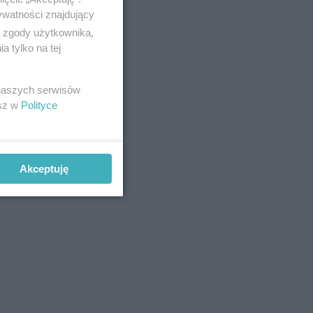
ywatności znajdujący
ą zgody użytkownika,
 tylko na tej
REKLAMA
 naszych serwisów
esz w
Polityce
Akceptuję