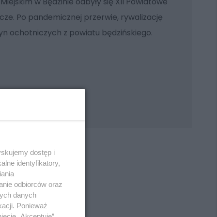
 Miejskim w Będzinie odbyły się XII Powiatowe
ze. Po pandemicznej przerwie, rywalizację
żyn ochotniczych z powiatu będzińskiego.
yskujemy dostęp i
lne identyfikatory,
iania
anie odbiorców oraz
REKLAMA
nych danych
kacji. Ponieważ
ięcie „Akceptuję”.