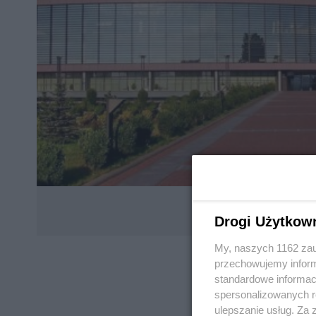
Drogi Użytkow
My, naszych 1162 zau
przechowujemy informa
standardowe informac
spersonalizowanych re
ulepszanie usług. Za