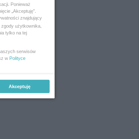
kacji. Ponieważ
REKLAMA
ięcie „Akceptuję”.
ywatności znajdujący
ą zgody użytkownika,
 tylko na tej
 naszych serwisów
REKLAMA
esz w
Polityce
Akceptuję