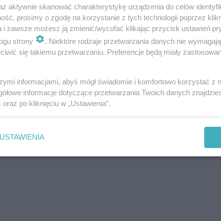
az aktywnie skanować charakterystykę urządzenia do celów identyfi
ść, prosimy o zgodę na korzystanie z tych technologii poprzez klikn
a i zawsze możesz ją zmienić/wycofać klikając przycisk ustawień pr
ogu strony
. Niektóre rodzaje przetwarzania danych nie wymagaj
iwić się takiemu przetwarzaniu. Preferencje będą miały zastosowania
szymi informacjami, abyś mógł świadomie i komfortowo korzystać z
gółowe informacje dotyczące przetwarzania Twoich danych znajdzi
s
oraz po kliknięciu w „Ustawienia”.
USTAWIENIA