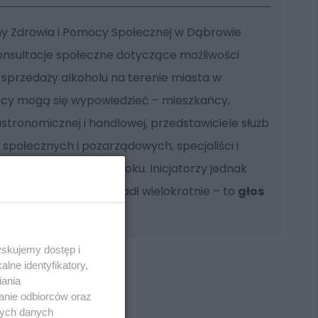
ony Zdrowia i Pomocy Społecznej w Dąbrowie
konsultacje społeczne dotyczące możliwości
sprzedaży alkoholu na terenie miasta w
cy mogą się wypowiedzieć – mieszkańcy,
stronomicznej i handlowej, przedstawiciele służb
społecznych i pozarządowych, specjaliści i
ce – już 10 lipca 2025 roku. Inicjatorzy jednak
najważniejszy głos już padł wielokrotnie – to
głos
czenia
.
yskujemy dostęp i
lne identyfikatory,
iania
anie odbiorców oraz
nych danych