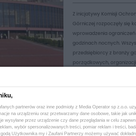
Z inicjatywy Komisji Ochr
Górniczej rozpoczęły się 
wprowadzenia ograniczeń 
godzinach nocnych. Wszys
przedsiębiorcy z branży ga
porządkowych, organizacji 
każdy inny, ktokolwiek zech
zdają się nie zauważać, że 
historycznego doświad
niku,
fanych partnerów oraz inne podmioty z Media Operator sp z.o.o. uz
cje na urządzeniu oraz przetwarzamy dane osobowe, takie jak unika
je wysyłane przez urządzenie czy dane przeglądania w celu zapewn
klam, wybór spersonalizowanych treści, pomiar reklam i treści, bad
 zgodą Użytkownika my i Zaufani Partnerzy możemy używać dokład