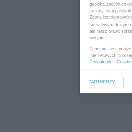
geolokalizacyjnych or
REKLAMA
cenimy Twoją prywatno
Zgoda jest dobrowoln
się w lewym dolnym r
ale masz prawo sprzec
witrynie.
Zapoznaj się z poniż
REKLAMA
internetowych. Szcze
Prywatności
i
Cookie
PARTNERZY