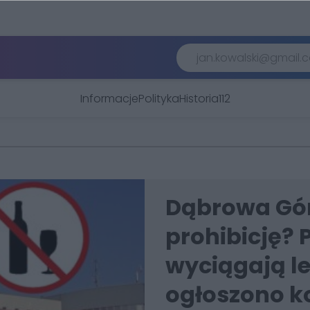
Informacje
Polityka
Historia
112
Dąbrowa Gó
prohibicję?
wyciągają lek
ogłoszono k