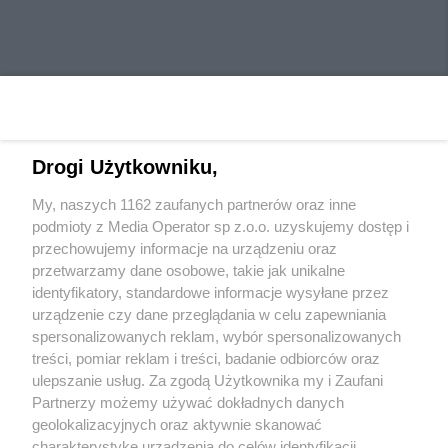
Drogi Użytkowniku,
My, naszych 1162 zaufanych partnerów oraz inne
Wydawca mediów
lokalnych
podmioty z Media Operator sp z.o.o. uzyskujemy dostęp i
przechowujemy informacje na urządzeniu oraz
przetwarzamy dane osobowe, takie jak unikalne
identyfikatory, standardowe informacje wysyłane przez
urządzenie czy dane przeglądania w celu zapewniania
spersonalizowanych reklam, wybór spersonalizowanych
Nie zapomnij
treści, pomiar reklam i treści, badanie odbiorców oraz
zapoznać się z:
polityką prywatności
ulepszanie usług. Za zgodą Użytkownika my i Zaufani
Twoje
miasto
Skontaktuj się
z nami
Partnerzy możemy używać dokładnych danych
Piekary Śląskie
Kontakt
geolokalizacyjnych oraz aktywnie skanować
Chorzów
Redakcja
charakterystykę urządzenia do celów identyfikacji.