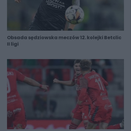
Obsada sędziowska meczów 12. kolejki Betclic
II ligi