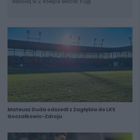
Resovią w 2. kolejce Betclic II Ligi.
Mateusz Duda odszedł z Zagłębia do LKS
Goczałkowic-Zdroju