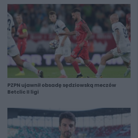
PZPN ujawnił obsadę sędziowską meczów
Betclic II ligi