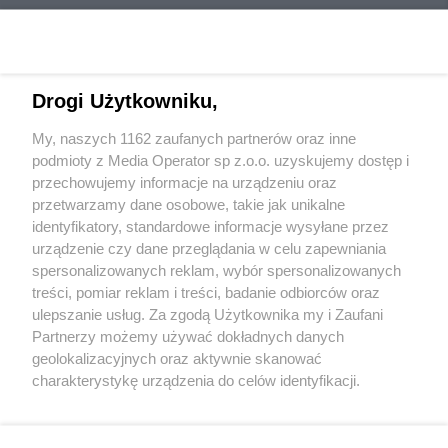
1
2
NASTĘPNA
Drogi Użytkowniku,
My, naszych 1162 zaufanych partnerów oraz inne
podmioty z Media Operator sp z.o.o. uzyskujemy dostęp i
przechowujemy informacje na urządzeniu oraz
przetwarzamy dane osobowe, takie jak unikalne
Wydawca mediów
lokalnych
identyfikatory, standardowe informacje wysyłane przez
urządzenie czy dane przeglądania w celu zapewniania
spersonalizowanych reklam, wybór spersonalizowanych
treści, pomiar reklam i treści, badanie odbiorców oraz
ulepszanie usług. Za zgodą Użytkownika my i Zaufani
Partnerzy możemy używać dokładnych danych
geolokalizacyjnych oraz aktywnie skanować
Nie zapomnij
zapoznać się z:
polityką prywatności
charakterystykę urządzenia do celów identyfikacji.
Twoje
miasto
Skontaktuj się
z nami
Ponieważ cenimy Twoją prywatność, prosimy o zgodę na
korzystanie z tych technologii poprzez kliknięcie
Piekary Śląskie
Kontakt
Chorzów
Redakcja
„Akceptuję”. Zgoda jest dobrowolna i zawsze możesz ją