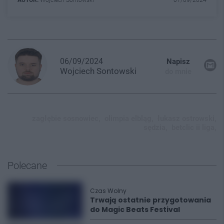
06/09/2024
Napisz
Wojciech
Sontowski
do mnie
zagłębie sosnowiec,
olimpia elbląg,
łukasz ostrowski,
sędzia,
betclic ii liga,
Polecane
Czas Wolny
Trwają ostatnie przygotowania
do Magic Beats Festival