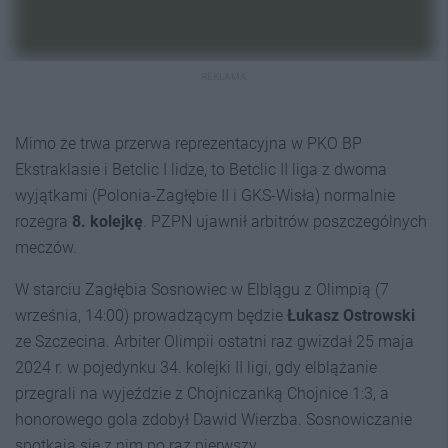
REKLAMA
Mimo że trwa przerwa reprezentacyjna w PKO BP
Ekstraklasie i Betclic I lidze, to Betclic II liga z dwoma
wyjątkami (Polonia-Zagłębie II i GKS-Wisła) normalnie
rozegra
8. kolejkę
. PZPN ujawnił arbitrów poszczególnych
meczów.
W starciu Zagłębia Sosnowiec w Elblągu z Olimpią (7
września, 14:00) prowadzącym będzie
Łukasz Ostrowski
ze Szczecina. Arbiter Olimpii ostatni raz gwizdał 25 maja
2024 r. w pojedynku 34. kolejki II ligi, gdy elblążanie
przegrali na wyjeździe z Chojniczanką Chojnice 1:3, a
honorowego gola zdobył Dawid Wierzba. Sosnowiczanie
spotkają się z nim po raz pierwszy.