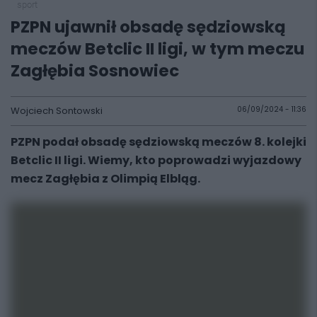
sport
PZPN ujawnił obsadę sędziowską
meczów Betclic II ligi, w tym meczu
Zagłębia Sosnowiec
Wojciech Sontowski
06/09/2024 - 11:36
PZPN podał obsadę sędziowską meczów 8. kolejki
Betclic II ligi. Wiemy, kto poprowadzi wyjazdowy
mecz Zagłębia z Olimpią Elbląg.