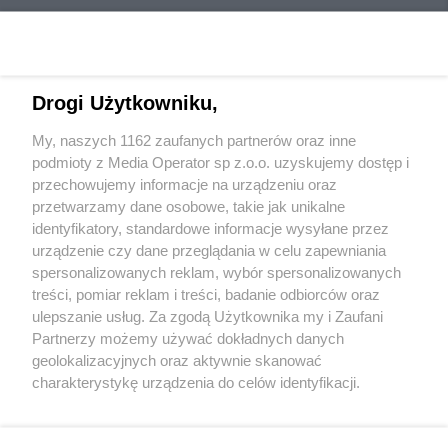
Drogi Użytkowniku,
My, naszych 1162 zaufanych partnerów oraz inne
Wydawca mediów
lokalnych
podmioty z Media Operator sp z.o.o. uzyskujemy dostęp i
przechowujemy informacje na urządzeniu oraz
przetwarzamy dane osobowe, takie jak unikalne
identyfikatory, standardowe informacje wysyłane przez
urządzenie czy dane przeglądania w celu zapewniania
spersonalizowanych reklam, wybór spersonalizowanych
Nie zapomnij
treści, pomiar reklam i treści, badanie odbiorców oraz
zapoznać się z:
polityką prywatności
ulepszanie usług. Za zgodą Użytkownika my i Zaufani
Twoje
miasto
Skontakuj się
z nami
Partnerzy możemy używać dokładnych danych
Piekary Śląskie
Kontakt
geolokalizacyjnych oraz aktywnie skanować
Chorzów
Redakcja
charakterystykę urządzenia do celów identyfikacji.
Tarnowskie Góry
Newsletter
Ruda Śląska
Reklama
Ponieważ cenimy Twoją prywatność, prosimy o zgodę na
Świętochłowice
korzystanie z tych technologii poprzez kliknięcie
Tychy
„Akceptuję”. Zgoda jest dobrowolna i zawsze możesz ją