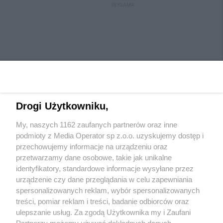
REKLAMA
Drogi Użytkowniku,
My, naszych 1162 zaufanych partnerów oraz inne
Wydawca mediów
lokalnych
podmioty z Media Operator sp z.o.o. uzyskujemy dostęp i
przechowujemy informacje na urządzeniu oraz
przetwarzamy dane osobowe, takie jak unikalne
identyfikatory, standardowe informacje wysyłane przez
urządzenie czy dane przeglądania w celu zapewniania
spersonalizowanych reklam, wybór spersonalizowanych
Nie zapomnij
treści, pomiar reklam i treści, badanie odbiorców oraz
zapoznać się z:
polityką prywatności
ulepszanie usług. Za zgodą Użytkownika my i Zaufani
Twoje
miasto
Skontaktuj się
z nami