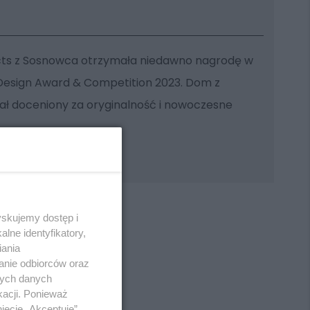
cts z Sosnowca otrzymała niedawno nagrodę w
 Design Award & Competition 2023. Dom z
tał doceniony za oryginalność i nowoczesne
yskujemy dostęp i
lne identyfikatory,
iania
anie odbiorców oraz
REKLAMA
nych danych
kacji. Ponieważ
ięcie „Akceptuję”.