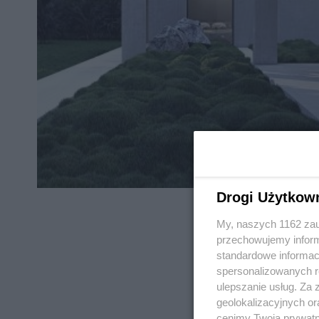
Drogi Użytkow
My, naszych 1162 zau
przechowujemy informa
standardowe informac
spersonalizowanych re
REKLAMA
ulepszanie usług. Za
geolokalizacyjnych or
cenimy Twoją prywatno