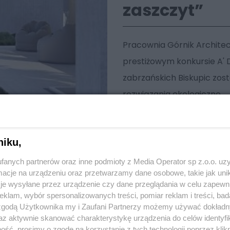
zaszczyt”
Pracownia Górnik Archite
prestiżowym konkursie A'
zabrzańskich Biskupic zos
rozwiązania ekologiczne.
niku,
fanych partnerów oraz inne podmioty z Media Operator sp z.o.o. uz
cje na urządzeniu oraz przetwarzamy dane osobowe, takie jak unika
je wysyłane przez urządzenie czy dane przeglądania w celu zapewn
klam, wybór spersonalizowanych treści, pomiar reklam i treści, bad
 zgodą Użytkownika my i Zaufani Partnerzy możemy używać dokład
az aktywnie skanować charakterystykę urządzenia do celów identyfi
ść, prosimy o zgodę na korzystanie z tych technologii poprzez klikn