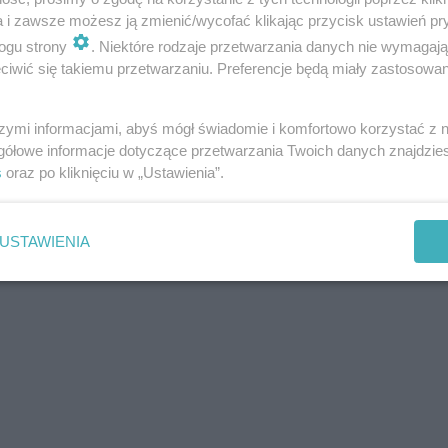
a i zawsze możesz ją zmienić/wycofać klikając przycisk ustawień pr
ogu strony
. Niektóre rodzaje przetwarzania danych nie wymagaj
iwić się takiemu przetwarzaniu. Preferencje będą miały zastosowania
szymi informacjami, abyś mógł świadomie i komfortowo korzystać z
gółowe informacje dotyczące przetwarzania Twoich danych znajdzi
s
oraz po kliknięciu w „Ustawienia”.
USTAWIENIA