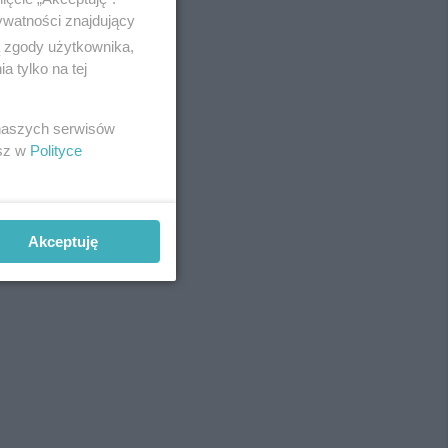
ywatności znajdujący
ą zgody użytkownika,
 tylko na tej
REKLAMA
 naszych serwisów
esz w
Polityce
Akceptuję