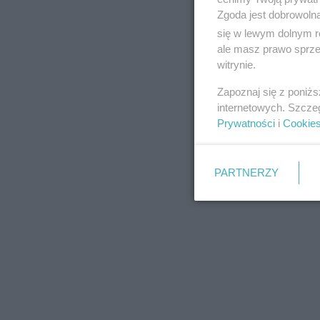
Zgoda jest dobrowoln
się w lewym dolnym r
ale masz prawo sprzec
witrynie.
REKLAMA
Zapoznaj się z poniż
internetowych. Szcze
Prywatności
i
Cookie
PARTNERZY