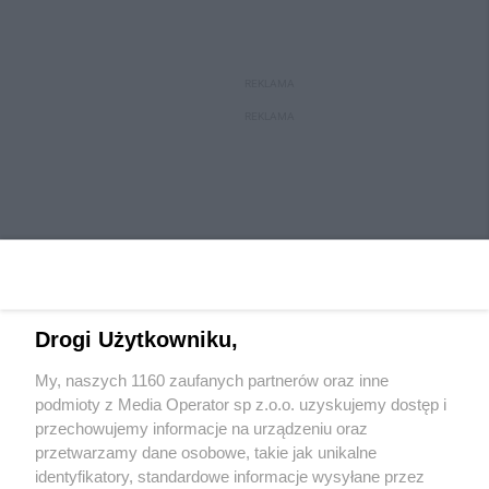
REKLAMA
REKLAMA
Drogi Użytkowniku,
My, naszych 1160 zaufanych partnerów oraz inne
Wydawca mediów
lokalnych
podmioty z Media Operator sp z.o.o. uzyskujemy dostęp i
przechowujemy informacje na urządzeniu oraz
przetwarzamy dane osobowe, takie jak unikalne
identyfikatory, standardowe informacje wysyłane przez