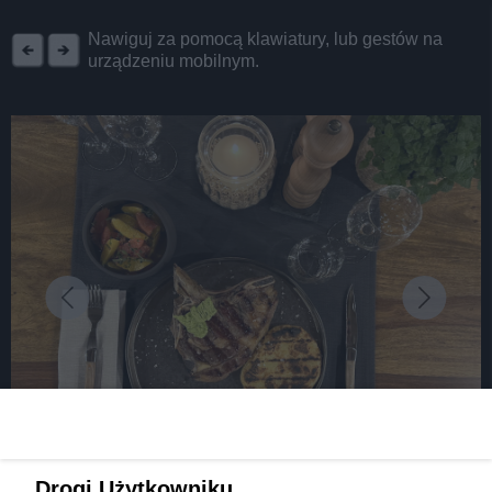
REKLAMA
Nawiguj za pomocą klawiatury, lub gestów na
urządzeniu mobilnym.
fot:
Średniowieczna uczta w Spichlerzu Gliwice?
Drogi Użytkowniku,