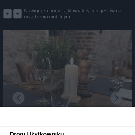
REKLAMA
Nawiguj za pomocą klawiatury, lub gestów na
urządzeniu mobilnym.
Drogi Użytkowniku,