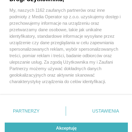
My, naszych 1162 zaufanych partnerów oraz inne
Wydawca mediów
lokalnych
podmioty z Media Operator sp z.o.o. uzyskujemy dostęp i
przechowujemy informacje na urządzeniu oraz
przetwarzamy dane osobowe, takie jak unikalne
identyfikatory, standardowe informacje wysyłane przez
urządzenie czy dane przeglądania w celu zapewniania
spersonalizowanych reklam, wybór spersonalizowanych
Nie zapomnij
treści, pomiar reklam i treści, badanie odbiorców oraz
zapoznać się z:
polityką prywatności
fot:
ulepszanie usług. Za zgodą Użytkownika my i Zaufani
Twoje
miasto
Skontakuj się
z nami
Partnerzy możemy używać dokładnych danych
Piekary Śląskie
Kontakt
geolokalizacyjnych oraz aktywnie skanować
Średniowieczna uczta w Spichlerzu Gliwice?
Chorzów
Redakcja
charakterystykę urządzenia do celów identyfikacji.
Dlaczego nie!
Tarnowskie Góry
Newsletter
Ruda Śląska
Reklama
Ponieważ cenimy Twoją prywatność, prosimy o zgodę na
Świętochłowice
korzystanie z tych technologii poprzez kliknięcie
3 / 8
Tychy
„Akceptuję”. Zgoda jest dobrowolna i zawsze możesz ją
Bytom
Restauracja Spichlerz 4
Katowice
zmienić/wycofać klikając przycisk ustawień prywatności
PARTNERZY
USTAWIENIA
Gliwice
znajdujący się w lewym dolnym rogu strony
. Niektóre
Zabrze
Zagłębie
rodzaje przetwarzania danych nie wymagają zgody
użytkownika, ale masz prawo sprzeciwić się takiemu
Akceptuję