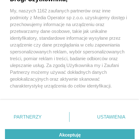
Dlaczego nie!
My, naszych 1162 zaufanych partnerów oraz inne
Wydawca mediów
lokalnych
podmioty z Media Operator sp z.o.o. uzyskujemy dostęp i
przechowujemy informacje na urządzeniu oraz
przetwarzamy dane osobowe, takie jak unikalne
identyfikatory, standardowe informacje wysyłane przez
1 / 8
urządzenie czy dane przeglądania w celu zapewniania
spersonalizowanych reklam, wybór spersonalizowanych
Restauracja Spichlerz
Nie zapomnij
treści, pomiar reklam i treści, badanie odbiorców oraz
zapoznać się z:
polityką prywatności
ulepszanie usług. Za zgodą Użytkownika my i Zaufani
zdjecie glowne
Twoje
miasto
Skontakuj się
z nami
Partnerzy możemy używać dokładnych danych
Piekary Śląskie
Kontakt
geolokalizacyjnych oraz aktywnie skanować
Chorzów
Redakcja
charakterystykę urządzenia do celów identyfikacji.
Tarnowskie Góry
Newsletter
Ruda Śląska
Reklama
Ponieważ cenimy Twoją prywatność, prosimy o zgodę na
Świętochłowice
korzystanie z tych technologii poprzez kliknięcie
Tychy
„Akceptuję”. Zgoda jest dobrowolna i zawsze możesz ją
Bytom
Katowice
zmienić/wycofać klikając przycisk ustawień prywatności
REKLAMA
PARTNERZY
USTAWIENIA
Gliwice
znajdujący się w lewym dolnym rogu strony
. Niektóre
Zabrze
Zagłębie
rodzaje przetwarzania danych nie wymagają zgody
użytkownika, ale masz prawo sprzeciwić się takiemu
Akceptuję