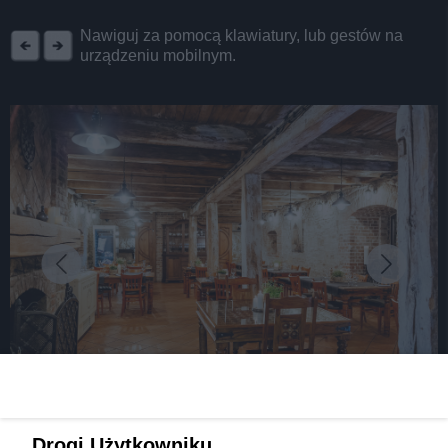
REKLAMA
Nawiguj za pomocą klawiatury, lub gestów na
urządzeniu mobilnym.
fot:
Średniowieczna uczta w Spichlerzu Gliwice?
Drogi Użytkowniku,