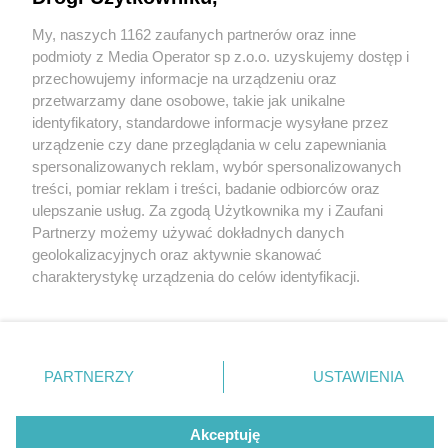
Sosnowiec. W jednej z najbardziej klimatycznych
części Pogoni powstaje 30 nowych mieszkań. W
My, naszych 1162 zaufanych partnerów oraz inne
Wydawca mediów
lokalnych
historycznych budynkach
podmioty z Media Operator sp z.o.o. uzyskujemy dostęp i
przechowujemy informacje na urządzeniu oraz
2 / 33
przetwarzamy dane osobowe, takie jak unikalne
identyfikatory, standardowe informacje wysyłane przez
Sosnowiec-Pogoń. „3
urządzenie czy dane przeglądania w celu zapewniania
spersonalizowanych reklam, wybór spersonalizowanych
Kamienice” – wizualizacja
Nie zapomnij
treści, pomiar reklam i treści, badanie odbiorców oraz
zapoznać się z:
polityką prywatności
ulepszanie usług. Za zgodą Użytkownika my i Zaufani
projektu u zbiegu ulic
Twoje
miasto
Skontakuj się
z nami
Partnerzy możemy używać dokładnych danych
Piekary Śląskie
Kontakt
Grochowej i Marii
geolokalizacyjnych oraz aktywnie skanować
Chorzów
Redakcja
charakterystykę urządzenia do celów identyfikacji.
Tarnowskie Góry
Newsletter
Skłodowskiej-Curie.
Ruda Śląska
Reklama
Ponieważ cenimy Twoją prywatność, prosimy o zgodę na
Świętochłowice
korzystanie z tych technologii poprzez kliknięcie
Tychy
Narożnik północno-
„Akceptuję”. Zgoda jest dobrowolna i zawsze możesz ją
Bytom
Katowice
zmienić/wycofać klikając przycisk ustawień prywatności
zachodni.
PARTNERZY
USTAWIENIA
Gliwice
znajdujący się w lewym dolnym rogu strony
. Niektóre
Zabrze
Zagłębie
rodzaje przetwarzania danych nie wymagają zgody
użytkownika, ale masz prawo sprzeciwić się takiemu
Akceptuję