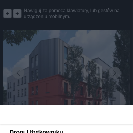
REKLAMA
Nawiguj za pomocą klawiatury, lub gestów na
urządzeniu mobilnym.
fot: źródło: Kaizerbrecht Investment
Drogi Użytkowniku,