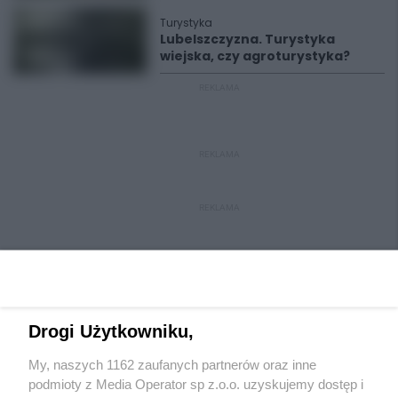
Turystyka
Lubelszczyzna. Turystyka
wiejska, czy agroturystyka?
REKLAMA
REKLAMA
REKLAMA
Drogi Użytkowniku,
My, naszych 1162 zaufanych partnerów oraz inne
Wydawca mediów
lokalnych
podmioty z Media Operator sp z.o.o. uzyskujemy dostęp i