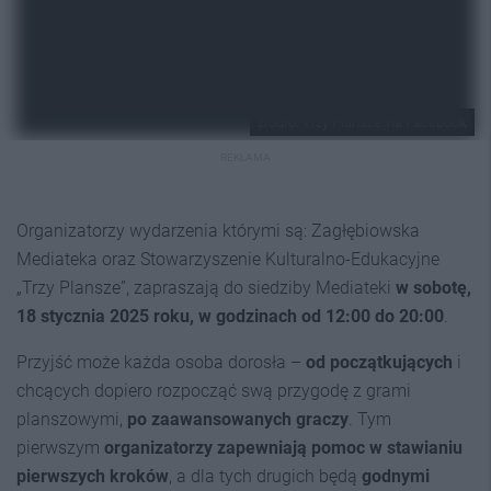
źródło: Trzy Plansze via Facebook
REKLAMA
Organizatorzy wydarzenia którymi są: Zagłębiowska
Mediateka oraz Stowarzyszenie Kulturalno-Edukacyjne
„Trzy Plansze”, zapraszają do siedziby Mediateki
w sobotę,
18 stycznia 2025 roku, w godzinach od 12:00 do 20:00
.
Przyjść może każda osoba dorosła –
od początkujących
i
chcących dopiero rozpocząć swą przygodę z grami
planszowymi,
po zaawansowanych graczy
. Tym
pierwszym
organizatorzy zapewniają pomoc w stawianiu
pierwszych kroków
, a dla tych drugich będą
godnymi