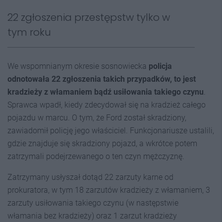
22 zgłoszenia przestępstw tylko w
tym roku
We wspomnianym okresie sosnowiecka
policja
odnotowała 22 zgłoszenia takich przypadków, to jest
kradzieży z włamaniem bądź usiłowania takiego czynu
.
Sprawca wpadł, kiedy zdecydował się na kradzież całego
pojazdu w marcu. O tym, że Ford został skradziony,
zawiadomił policję jego właściciel. Funkcjonariusze ustalili,
gdzie znajduje się skradziony pojazd, a wkrótce potem
zatrzymali podejrzewanego o ten czyn mężczyznę.
Zatrzymany usłyszał dotąd 22 zarzuty karne od
prokuratora, w tym 18 zarzutów kradzieży z włamaniem, 3
zarzuty usiłowania takiego czynu (w następstwie
włamania bez kradzieży) oraz 1 zarzut kradzieży