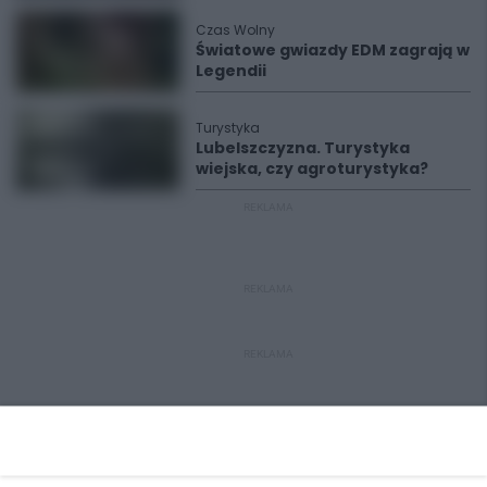
Czas Wolny
Światowe gwiazdy EDM zagrają w
Legendii
Turystyka
Lubelszczyzna. Turystyka
wiejska, czy agroturystyka?
REKLAMA
REKLAMA
REKLAMA