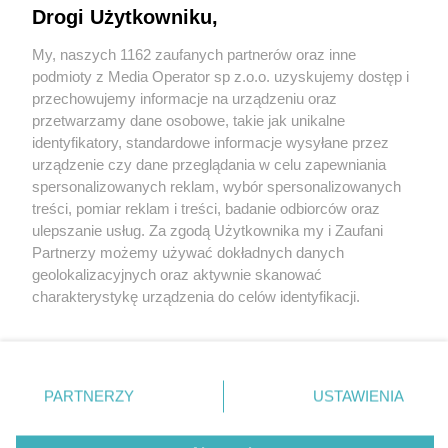
Drogi Użytkowniku,
My, naszych 1162 zaufanych partnerów oraz inne
Wydawca mediów
lokalnych
podmioty z Media Operator sp z.o.o. uzyskujemy dostęp i
przechowujemy informacje na urządzeniu oraz
przetwarzamy dane osobowe, takie jak unikalne
identyfikatory, standardowe informacje wysyłane przez
urządzenie czy dane przeglądania w celu zapewniania
spersonalizowanych reklam, wybór spersonalizowanych
Nie zapomnij
treści, pomiar reklam i treści, badanie odbiorców oraz
zapoznać się z:
polityką prywatności
ulepszanie usług. Za zgodą Użytkownika my i Zaufani
Twoje
miasto
Skontakuj się
z nami
Partnerzy możemy używać dokładnych danych
Piekary Śląskie
Kontakt
geolokalizacyjnych oraz aktywnie skanować
Chorzów
Redakcja
charakterystykę urządzenia do celów identyfikacji.
Tarnowskie Góry
Newsletter
Ruda Śląska
Reklama
Ponieważ cenimy Twoją prywatność, prosimy o zgodę na
Świętochłowice
korzystanie z tych technologii poprzez kliknięcie
Tychy
„Akceptuję”. Zgoda jest dobrowolna i zawsze możesz ją
Bytom
Katowice
zmienić/wycofać klikając przycisk ustawień prywatności
PARTNERZY
USTAWIENIA
Gliwice
znajdujący się w lewym dolnym rogu strony
. Niektóre
Zabrze
Zagłębie
rodzaje przetwarzania danych nie wymagają zgody