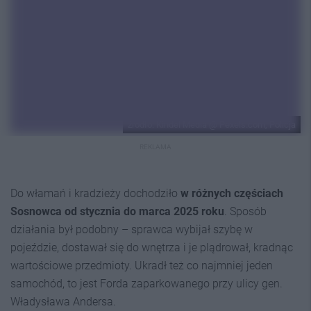
źrodło: Kindel Media @ Pexels.com, Policja
REKLAMA
Do włamań i kradzieży dochodziło
w różnych częściach
Sosnowca od stycznia do marca 2025 roku
. Sposób
działania był podobny – sprawca wybijał szybę w
pojeździe, dostawał się do wnętrza i je plądrował, kradnąc
wartościowe przedmioty. Ukradł też co najmniej jeden
samochód, to jest Forda zaparkowanego przy ulicy gen.
Władysława Andersa.