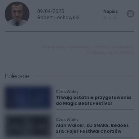
09/04/2025
Napisz
Robert
Lechowski
do mnie
włamywacz sosnowiec,
złodziej sosnowiec,
kradzież samochodów,
Polecane
Czas Wolny
Trwają ostatnie przygotowania
do Magic Beats Festival
Czas Wolny
Alan Walker, DJ SNAKE, Bedoes
2115: Fajer Festiwal Chorzów