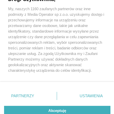
fikcja, a w planie rewitalizacji wcale nie chodzi o
rewitalizację? Rozmowa z Pawłem Piotrowskim –
My, naszych 1160 zaufanych partnerów oraz inne
Wydawca mediów
lokalnych
członkiem komitetu ze strony społecznej
podmioty z Media Operator sp z.o.o. uzyskujemy dostęp i
przechowujemy informacje na urządzeniu oraz
6 / 6
przetwarzamy dane osobowe, takie jak unikalne
identyfikatory, standardowe informacje wysyłane przez
Sosnowiec-Pogoń. Ulica
urządzenie czy dane przeglądania w celu zapewniania
spersonalizowanych reklam, wybór spersonalizowanych
Floriańska. „Kamienica” z
Nie zapomnij
treści, pomiar reklam i treści, badanie odbiorców oraz
zapoznać się z:
polityką prywatności
drewna. 15 stycznia 2026.
ulepszanie usług. Za zgodą Użytkownika my i Zaufani
Twoje
miasto
Skontakuj się
z nami
Partnerzy możemy używać dokładnych danych
Piekary Śląskie
Kontakt
geolokalizacyjnych oraz aktywnie skanować
Chorzów
Redakcja
charakterystykę urządzenia do celów identyfikacji.
Tarnowskie Góry
Newsletter
Wróć do artykułu:
Ruda Śląska
Reklama
Ponieważ cenimy Twoją prywatność, prosimy o zgodę na
Sosnowiec. Czy konsultacje z mieszkańcami to
Świętochłowice
korzystanie z tych technologii poprzez kliknięcie
fikcja, a w planie rewitalizacji wcale nie chodzi o
Tychy
rewitalizację? Rozmowa z Pawłem Piotrowskim –
„Akceptuję”. Zgoda jest dobrowolna i zawsze możesz ją
Bytom
Katowice
członkiem komitetu ze strony społecznej
zmienić/wycofać klikając przycisk ustawień prywatności
PARTNERZY
USTAWIENIA
Gliwice
znajdujący się w lewym dolnym rogu strony
. Niektóre
Zabrze
Zagłębie
rodzaje przetwarzania danych nie wymagają zgody
REKLAMA
użytkownika, ale masz prawo sprzeciwić się takiemu
Akceptuję