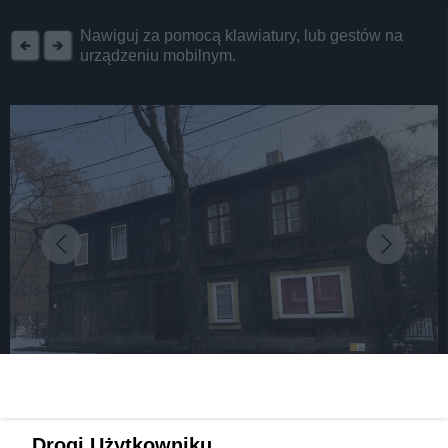
REKLAMA
Nawiguj za pomocą klawiatury, lub gestów na
urządzeniu mobilnym.
fot: fot.: Robert Lechowski @ ŚLĄZAG / 24Zagłębie
Sosnowiec. Czy konsultacje z mieszkańcami to
Drogi Użytkowniku,