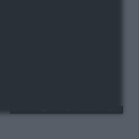
źródło: SP ZOZ Rejonowe Pogotowie Ratunkowe w Sosnowcu