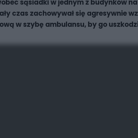
wobec sąsiadki w jednym z budynków na 
cały czas zachowywał się agresywnie w
wą w szybę ambulansu, by go uszkodzić