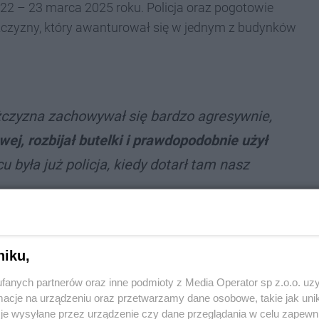
, 22 – 23 marca 2025 roku. Policja oraz pogotowie
zyzny, który awanturował się w jednym z budynków
czyzna zachowywał się bardzo agresywnie,
ej, rozbijał butelki i prawdopodobnie użył
u była już policja, kiedy dotarł tam nasz
niku,
diusz Nadolny, Dyrektor SP ZOZ Rejonowe Pogotowie
fanych partnerów oraz inne podmioty z Media Operator sp z.o.o. uz
cje na urządzeniu oraz przetwarzamy dane osobowe, takie jak unika
je wysyłane przez urządzenie czy dane przeglądania w celu zapewn