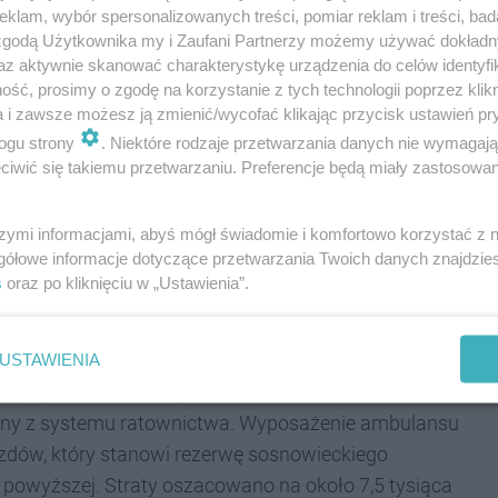
ywał się nieobliczalnie
klam, wybór spersonalizowanych treści, pomiar reklam i treści, bad
 zgodą Użytkownika my i Zaufani Partnerzy możemy używać dokład
az aktywnie skanować charakterystykę urządzenia do celów identyfi
innych substancji psychoaktywnych. P
omimo
ść, prosimy o zgodę na korzystanie z tych technologii poprzez klikn
chowywał się nadal bardzo agresywnie względem
a i zawsze możesz ją zmienić/wycofać klikając przycisk ustawień pr
o w karetce pogotowia, pacjent
uderzył z impetem
ogu strony
. Niektóre rodzaje przetwarzania danych nie wymagaj
jąc ją
. Wg świadków zrobił to celowo. W wyniku
iwić się takiemu przetwarzaniu. Preferencje będą miały zastosowania
 pacjenta.
szymi informacjami, abyś mógł świadomie i komfortowo korzystać z
i wysiłkom zespołu ratowników w składzie
gółowe informacje dotyczące przetwarzania Twoich danych znajdzi
karz), który wykazał się opanowaniem, udało się
s
oraz po kliknięciu w „Ustawienia”.
la bezpiecznie dla niego i dla ratowników. Transport
USTAWIENIA
nowy pojazd, zbudowany na samochodzie Mercedes-
zony z systemu ratownictwa. Wyposażenie ambulansu
azdów, który stanowi rezerwę sosnowieckiego
o powyższej. Straty oszacowano na około 7,5 tysiąca