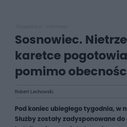
24zaglebie.pl
/
informacje
Sosnowiec. Nietrz
karetce pogotowia
pomimo obecności
Robert Lechowski
Pod koniec ubiegłego tygodnia, w n
Służby zostały zadysponowane do 