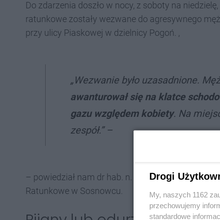
Do zdarzenia doszło w nocy, z soboty na niedzielę
ratunkowe zostały wezwane do agresywnego mężc
przy ulicy Piaskowej w dzielnicy Pogoń. ,
„Wezwanie było uzasadnione. Męż
awanturował się na klatce schodow
gazu względem kobiety
. Na miejsc
zespół.” –
Drogi Użytkow
– powiedział nam dr hab. n. med. i n. o zdr. Klau
Ratunkowe w Sosnowcu.
My, naszych 1162 zau
przechowujemy informa
standardowe informac